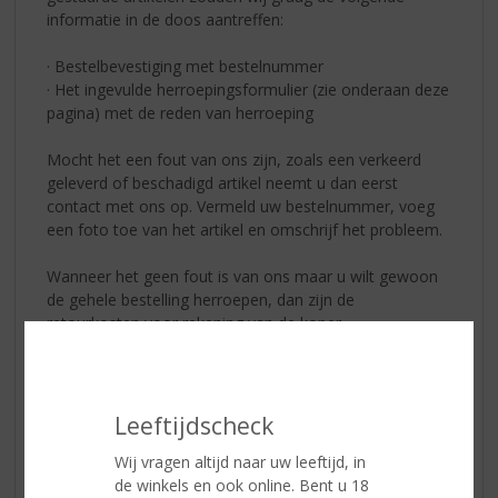
informatie in de doos aantreffen:
· Bestelbevestiging met bestelnummer
· Het ingevulde herroepingsformulier (zie onderaan deze
pagina) met de reden van herroeping
Mocht het een fout van ons zijn, zoals een verkeerd
geleverd of beschadigd artikel neemt u dan eerst
contact met ons op. Vermeld uw bestelnummer, voeg
een foto toe van het artikel en omschrijf het probleem.
Wanneer het geen fout is van ons maar u wilt gewoon
de gehele bestelling herroepen, dan zijn de
retourkosten voor rekening van de koper.
Retourzendingen zijn voor risico van de koper, dit houdt
in dat wij niet aansprakelijk zijn voor het beschadigen of
zoekraken van retour gestuurde artikelen. Vraag
daarom op het postagentschap altijd om de trace-code
Leeftijdscheck
of het zogenaamde 3S-nummer en bewaar deze goed!
Wij vragen altijd naar uw leeftijd, in
de winkels en ook online. Bent u 18
Voor het crediteren van artikelen streven wij ernaar om