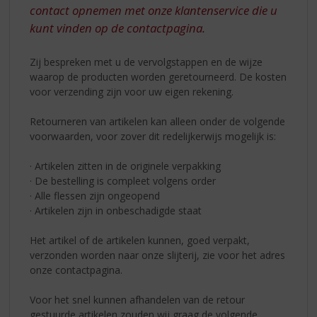
S
contact opnemen met onze klantenservice die u
p
kunt vinden op de contactpagina.
r
i
n
Zij bespreken met u de vervolgstappen en de wijze
g
waarop de producten worden geretourneerd. De kosten
n
voor verzending zijn voor uw eigen rekening.
a
a
Retourneren van artikelen kan alleen onder de volgende
r
voorwaarden, voor zover dit redelijkerwijs mogelijk is:
d
e
· Artikelen zitten in de originele verpakking
n
· De bestelling is compleet volgens order
a
· Alle flessen zijn ongeopend
v
· Artikelen zijn in onbeschadigde staat
i
g
Het artikel of de artikelen kunnen, goed verpakt,
a
verzonden worden naar onze slijterij, zie voor het adres
t
onze contactpagina.
i
e
Voor het snel kunnen afhandelen van de retour
gestuurde artikelen zouden wij graag de volgende