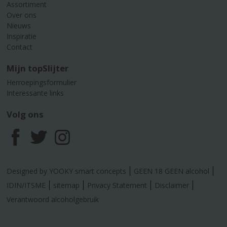
Assortiment
Over ons
Nieuws
Inspiratie
Contact
Mijn topSlijter
Herroepingsformulier
Interessante links
Volg ons
F
T
I
a
w
n
Designed by YOOKY smart concepts
GEEN 18 GEEN alcohol
c
i
s
IDIN/ITSME
sitemap
Privacy Statement
Disclaimer
Verantwoord alcoholgebruik
e
t
t