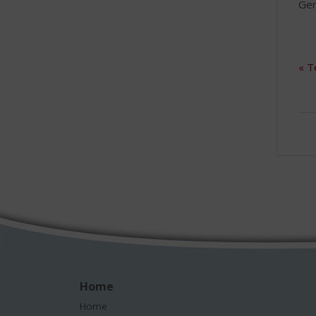
Gen
« T
Home
Home