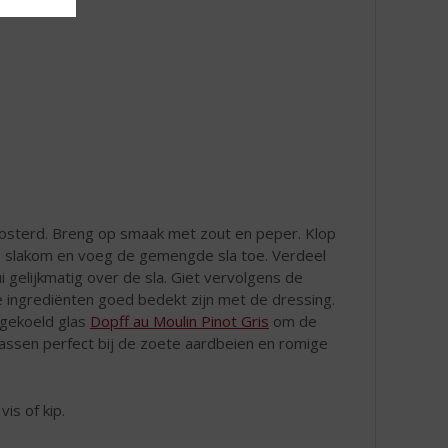
onmosterd. Breng op smaak met zout en peper. Klop
e slakom en voeg de gemengde sla toe. Verdeel
gelijkmatig over de sla. Giet vervolgens de
e ingrediënten goed bedekt zijn met de dressing.
 gekoeld glas
Dopff au Moulin Pinot Gris
om de
passen perfect bij de zoete aardbeien en romige
vis of kip.