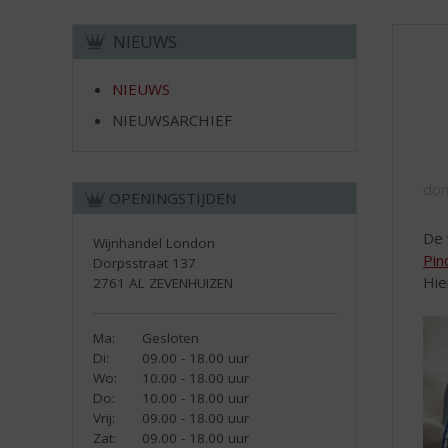
d
H
S
o
NIEUWS
p
m
r
e
NIEUWS
i
n
NIEUWSARCHIEF
g
n
a
don
OPENINGSTIJDEN
a
r
De 
d
Wijnhandel London
Pin
Dorpsstraat 137
e
Hie
2761 AL ZEVENHUIZEN
n
a
v
Ma:
Gesloten
i
Di:
09.00 - 18.00 uur
g
Wo:
10.00 - 18.00 uur
a
Do:
10.00 - 18.00 uur
Vrij:
09.00 - 18.00 uur
t
Zat:
09.00 - 18.00 uur
i