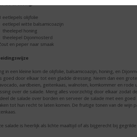
r de dressing:
3 eetlepels olijfolie
1 eetlepel witte balsamicoazijn
1 theelepel honing
1 theelepel Dijonmosterd
Zout en peper naar smaak
eidingswijze
g in een kleine kom de olijfolie, balsamicoazijn, honing, en Dij
es goed door elkaar tot een gladde dressing. Neem dan een grot
avocado, aardbeien, geitenkaas, walnoten, komkommer en rode ui 
ssing over de salade. Meng alles voorzichtig door elkaar zodat d
deel de salade over borden en serveer de salade met een goed
ken tot hun recht te laten komen. De fruitige tonen van de wijn 
tenkaas.
e salade is heerlijk als lichte maaltijd of als bijgerecht bij gegrilde 