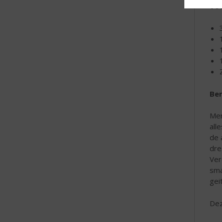
Voo
Ber
Men
all
de 
dre
Ver
sma
gei
Dez