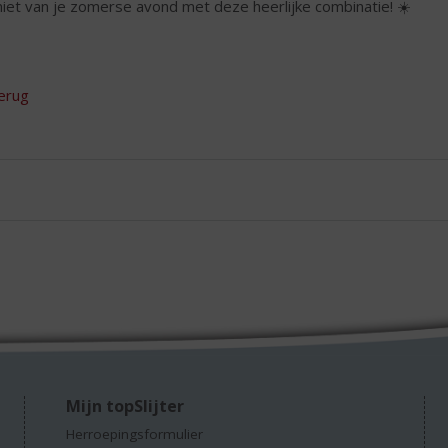
iet van je zomerse avond met deze heerlijke combinatie! ☀️
erug
Mijn topSlijter
Herroepingsformulier