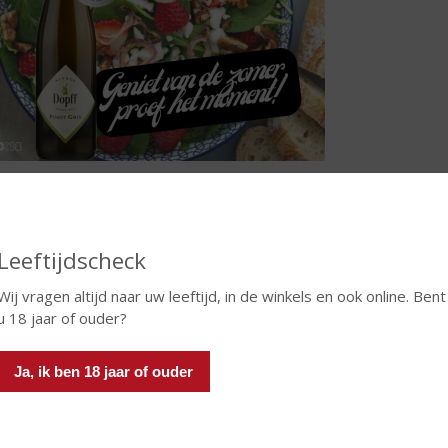
rediënten
r de salade:
Leeftijdscheck
150 gram sla (zoals veldsla en/of rucola)
Wij vragen altijd naar uw leeftijd, in de winkels en ook online. Bent
1 rijpe avocado, in blokjes gesneden
u 18 jaar of ouder?
200 gram aardbeien, gehalveerd
100 gram zachte geitenkaas, verkruimeld
50 gram walnoten, licht geroosterd
Ja, ik ben 18 jaar of ouder
1 komkommer, in dunne plakjes gesneden
1 rode ui, in dunne ringen gesneden