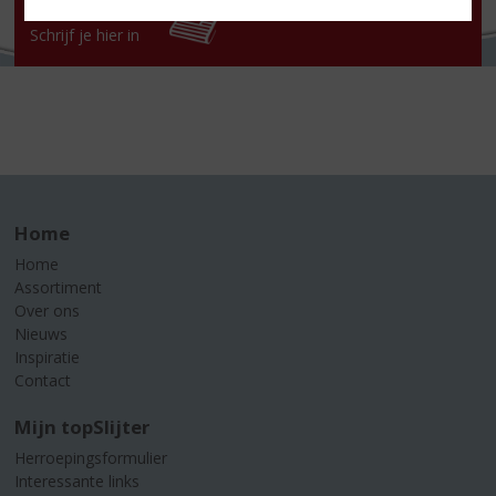
NIEUWSBRIEF
Schrijf je hier in
Home
Home
Assortiment
Over ons
Nieuws
Inspiratie
Contact
Mijn topSlijter
Herroepingsformulier
Interessante links