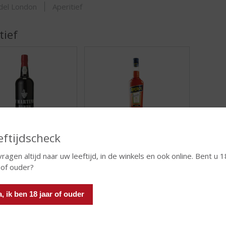
ORTIMENT
del London
Aperitief
tief
eftijdscheck
Port
Overig
vragen altijd naar uw leeftijd, in de winkels en ook online. Bent u 1
ASSORTIMENT
ASSORTIMENT
 of ouder?
a, ik ben 18 jaar of ouder