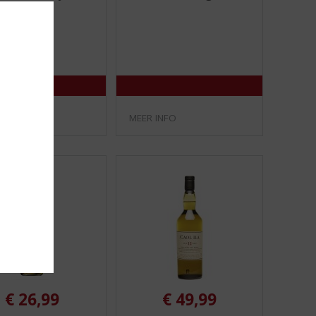
0
0
/
/
5
5
)
)
INFO
MEER INFO
€
26,99
€
49,99