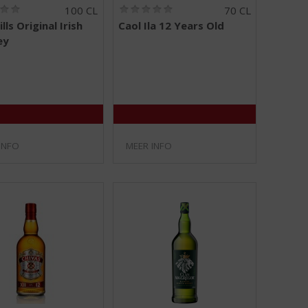
(
(
100 CL
70 CL
0
0
ls Original Irish
Caol Ila 12 Years Old
,
,
ey
0
0
/
/
5
5
)
)
INFO
MEER INFO