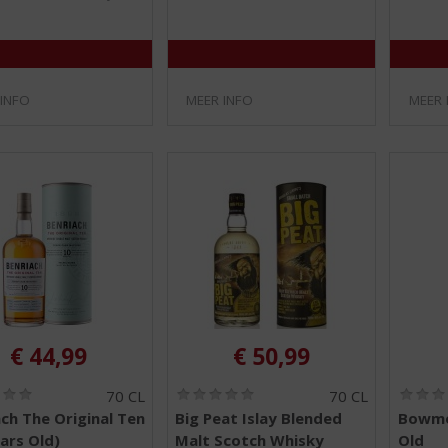
5
5
)
)
 INFO
MEER INFO
MEER 
€
44,99
€
50,99
(
(
70 CL
70 CL
0
0
ch The Original Ten
Big Peat Islay Blended
Bowmo
,
,
ars Old)
Malt Scotch Whisky
Old
0
0