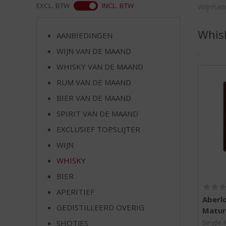
d
ASS
EXCL. BTW
INCL. BTW
Wijnhan
S
p
Whis
r
AANBIEDINGEN
i
WIJN VAN DE MAAND
.
n
WHISKY VAN DE MAAND
g
n
RUM VAN DE MAAND
a
BIER VAN DE MAAND
a
r
SPIRIT VAN DE MAAND
d
EXCLUSIEF TOPSLIJTER
e
WIJN
n
a
WHISKY
v
BIER
i
g
APERITIEF
Aberl
a
GEDISTILLEERD OVERIG
Matur
t
Single 
SHOTJES
i