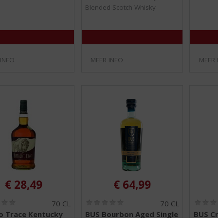
/
/
Blended Scotch Whisky
5
5
)
)
 INFO
MEER INFO
MEER 
€
28,49
€
64,99
(
(
70 CL
70 CL
0
0
lo Trace Kentucky
BUS Bourbon Aged Single
BUS C
,
,