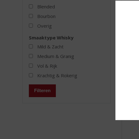
Strai
Blended
Whisk
Bourbon
Straigh
Overig
Smaaktype Whisky
Mild & Zacht
MEER
Medium & Granig
Vol & Rijk
Krachtig & Rokerig
Filteren