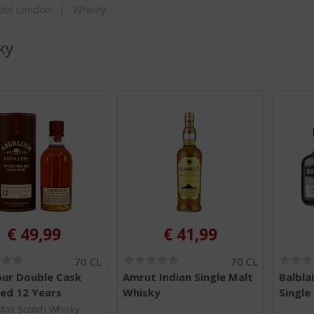
ORTIMENT
del London
Whisky
ky
€
49,99
€
41,99
(
(
70 CL
70 CL
0
0
our Double Cask
Amrut Indian Single Malt
Balbla
,
,
ed 12 Years
Whisky
Single
0
0
/
/
Malt Scotch Whisky