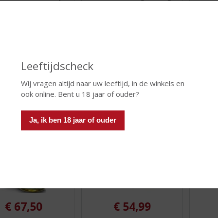
ght Bourbon
Malt
0
0
/
/
ey
5
5
t Bourbon Whisky
)
)
Leeftijdscheck
 INFO
MEER INFO
MEER 
Wij vragen altijd naar uw leeftijd, in de winkels en
ook online. Bent u 18 jaar of ouder?
Ja, ik ben 18 jaar of ouder
€
67,50
€
54,99