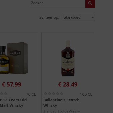
Zoeken
Sorteer op:
€
57,99
€
28,49
(
(
70 CL
100 CL
0
0
ir 12 Years Old
Ballantine's Scotch
,
,
 Malt Whisky
Whisky
0
0
/
/
Blended Scotch Whisky