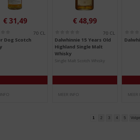
€
31,49
€
48,99
(
(
70 CL
70 CL
0
0
r Dog Scotch
Dalwhinnie 15 Years Old
Dalwhi
,
,
y
Highland Single Malt
0
0
/
/
Whisky
5
5
Single Malt Scotch Whisky
)
)
 INFO
MEER INFO
MEER 
1
2
3
4
5
Volg