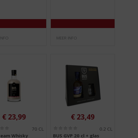
/
/
5
5
)
)
INFO
MEER INFO
€
23,99
€
23,49
(
(
70 CL
0.2 CL
0
0
ream Whisky
BUS GVP 20 cl + glas
,
,