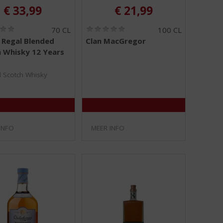
€
33,99
€
21,99
(
(
70 CL
100 CL
0
0
 Regal Blended
Clan MacGregor
,
,
 Whisky 12 Years
0
0
/
/
5
5
 Scotch Whisky
)
)
INFO
MEER INFO