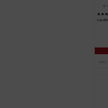
Or
€
Cardh
MEER