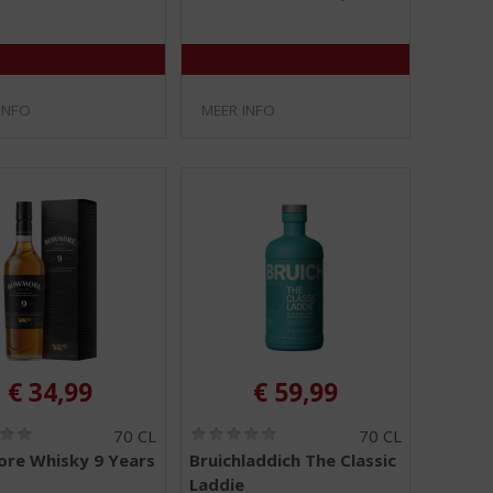
5
5
)
)
INFO
MEER INFO
€
34,99
€
59,99
(
(
70 CL
70 CL
0
0
re Whisky 9 Years
Bruichladdich The Classic
,
,
Laddie
0
0