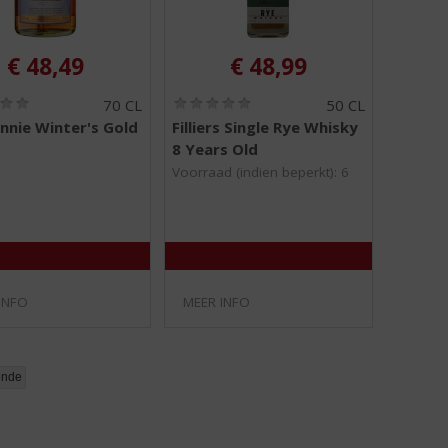
€
48,49
€
48,99
(
(
70 CL
50 CL
0
0
nnie Winter's Gold
Filliers Single Rye Whisky
,
,
8 Years Old
0
0
/
/
Voorraad (indien beperkt): 6
5
5
)
)
INFO
MEER INFO
ende