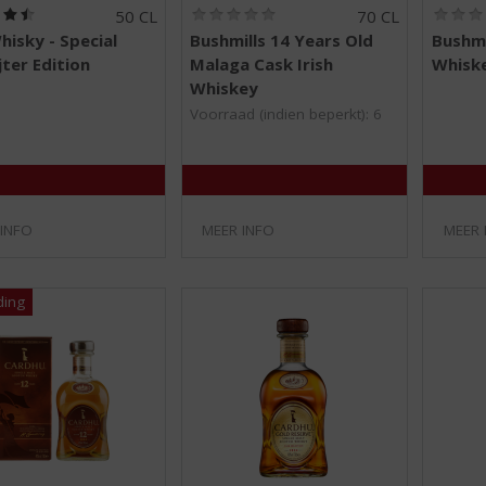
(
(
50 CL
70 CL
4
0
isky - Special
Bushmills 14 Years Old
Bushmil
,
,
jter Edition
Malaga Cask Irish
Whisk
5
0
/
/
Whiskey
5
5
Voorraad (indien beperkt): 6
)
)
 INFO
MEER INFO
MEER 