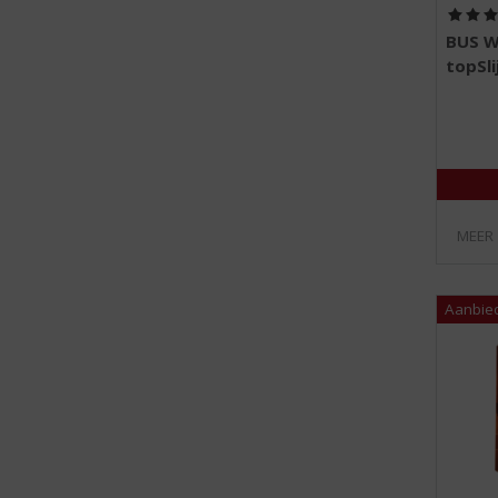
BUS Wh
topSli
MEER