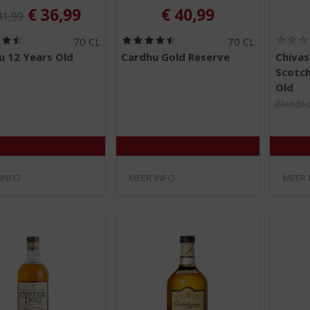
iginele prijs was:
, Huidige prijs is:
€
36,99
€
40,99
41,99
(
(
70 CL
70 CL
4
4
u 12 Years Old
Cardhu Gold Reserve
Chivas
,
,
Scotch
5
5
/
/
Old
5
5
Blended
)
)
 INFO
MEER INFO
MEER 