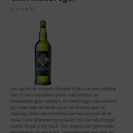
S
p
(0,0
r
/
5)
i
n
g
n
a
a
r
d
e
n
a
v
Een zachte en soepele Blended Scotch uit een distillaat
i
van 15 van Schotland's beste malt whisky's en
g
kwalitatieve grain whisky's. De MacGregor clan ontleent
a
zijn naam aan de derde zoon van Koning Alpin of
t
Dalriada, leider van Schotland aan het eind van de 8e
i
eeuw. Deze afstamming verklaart het Clan MacGregor
e
motto “Royal is my Race”. Het wapen, een gekroonde
leeuwenkop op een krans, omcirkeld met een riem en