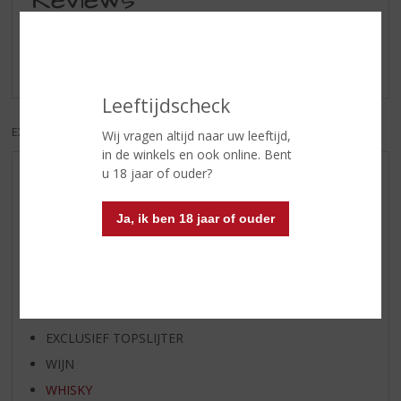
Reviews
Schrijf een review
Er zijn nog geen reviews geplaatst voor dit product
Leeftijdscheck
EXCL. BTW
INCL. BTW
Wij vragen altijd naar uw leeftijd,
in de winkels en ook online. Bent
u 18 jaar of ouder?
AANBIEDINGEN
WIJN VAN DE MAAND
Ja, ik ben 18 jaar of ouder
WHISKY VAN DE MAAND
RUM VAN DE MAAND
BIER VAN DE MAAND
SPIRIT VAN DE MAAND
EXCLUSIEF TOPSLIJTER
WIJN
WHISKY