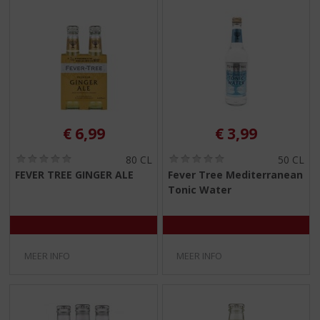
€
6,99
€
3,99
(
(
80 CL
50 CL
0
0
FEVER TREE GINGER ALE
Fever Tree Mediterranean
,
,
Tonic Water
0
0
/
/
5
5
)
)
MEER INFO
MEER INFO