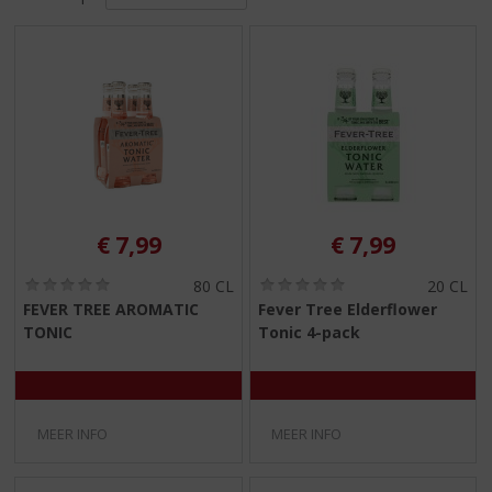
S
p
r
i
n
g
n
a
a
r
d
€
7,99
€
7,99
e
n
(
(
80 CL
20 CL
0
0
a
FEVER TREE AROMATIC
Fever Tree Elderflower
,
,
v
TONIC
Tonic 4-pack
0
0
i
/
/
5
5
g
)
)
a
t
MEER INFO
MEER INFO
i
e