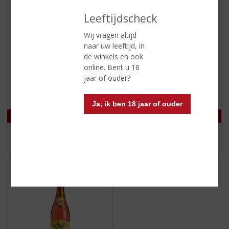
Leeftijdscheck
Wij vragen altijd
naar uw leeftijd, in
€
6,99
€
6,49
de winkels en ook
online. Bent u 18
(
(
80 CL
75 CL
0
0
jaar of ouder?
Franklin & Sons Premium
Kidibul
,
,
Indian Tonic 4-pack
0
0
/
/
Ja, ik ben 18 jaar of ouder
5
5
)
)
MEER INFO
MEER INFO