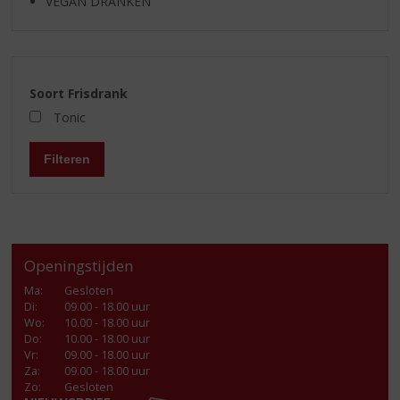
VEGAN DRANKEN
Soort Frisdrank
Tonic
Filteren
Openingstijden
Ma
:
Gesloten
Di
:
09.00 - 18.00 uur
Wo
:
10.00 - 18.00 uur
Do
:
10.00 - 18.00 uur
Vr
:
09.00 - 18.00 uur
Za
:
09.00 - 18.00 uur
Zo:
Gesloten