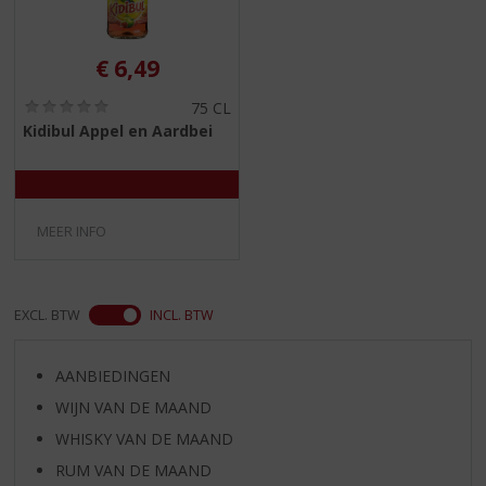
€
6,49
(
75 CL
0
Kidibul Appel en Aardbei
,
0
/
5
)
MEER INFO
EXCL. BTW
INCL. BTW
AANBIEDINGEN
WIJN VAN DE MAAND
WHISKY VAN DE MAAND
RUM VAN DE MAAND