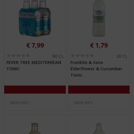
€
7,99
€
1,79
(
(
80 CL
20 CL
0
0
FEVER TREE MEDITERREAN
Franklin & Sons
,
,
TONIC
Elderflower & Cucumber
0
0
/
/
Tonic
5
5
)
)
MEER INFO
MEER INFO