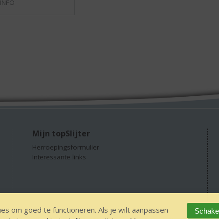
 INFO
Mijn topSlijter
Herroepingsformulier
Interessante links
es om goed te functioneren. Als je wilt aanpassen
Schakel