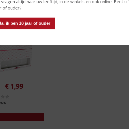
 vragen altijd naar uw leeftijd, in de winkels en ook online. Bent u
ar of ouder?
 INFO
MEER INFO
MEER 
Ja, ik ben 18 jaar of ouder
€
1,99
(
0
oos
,
0
/
5
)