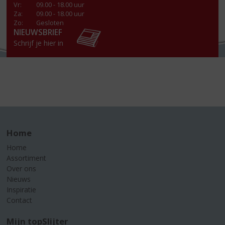
Vr
:
09.00 - 18.00 uur
Za
:
09.00 - 18.00 uur
Zo:
Gesloten
NIEUWSBRIEF
Schrijf je hier in
Home
Home
Assortiment
Over ons
Nieuws
Inspiratie
Contact
Mijn topSlijter