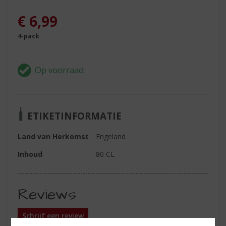
€
6,99
4-pack
ETIKETINFORMATIE
Land van Herkomst
Engeland
Inhoud
80 CL
Reviews
Schrijf een review