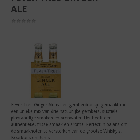
S
ALE
p
r
i
(0,0
/
n
5)
g
n
a
a
r
d
e
n
a
v
i
Fever Tree Ginger Ale is een gemberdrankje gemaakt met
g
een unieke mix van drie natuurlijke gembers, subtiele
a
plantaardige smaken en bronwater. Het heeft een
t
authentieke, frisse smaak en aroma. Perfect in balans om
i
de smaaknoten te versterken van de grootse Whisky's,
e
Bourbons en Rums