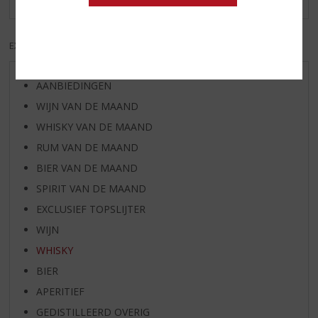
EXCL. BTW
INCL. BTW
AANBIEDINGEN
WIJN VAN DE MAAND
WHISKY VAN DE MAAND
RUM VAN DE MAAND
BIER VAN DE MAAND
SPIRIT VAN DE MAAND
EXCLUSIEF TOPSLIJTER
WIJN
WHISKY
BIER
APERITIEF
GEDISTILLEERD OVERIG