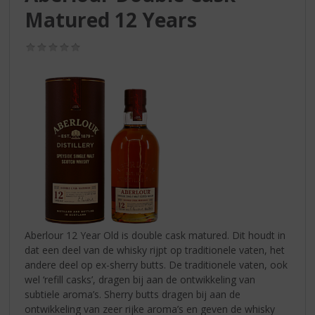
S
Matured 12 Years
p
r
i
(0,0
/
n
5)
g
n
a
a
r
d
e
n
a
v
i
Aberlour 12 Year Old is double cask matured. Dit houdt in
g
dat een deel van de whisky rijpt op traditionele vaten, het
a
andere deel op ex-sherry butts. De traditionele vaten, ook
t
wel ‘refill casks’, dragen bij aan de ontwikkeling van
i
subtiele aroma’s. Sherry butts dragen bij aan de
e
ontwikkeling van zeer rijke aroma’s en geven de whisky