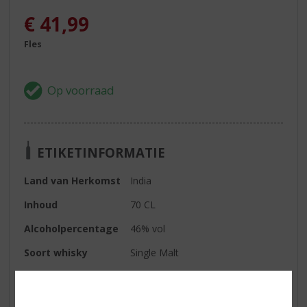
€
41,99
Fles
ETIKETINFORMATIE
Land van Herkomst
India
Inhoud
70 CL
Alcoholpercentage
46% vol
Soort whisky
Single Malt
Smaaktype Whisky
Vol & Rijk
Kleur
lichtgoud