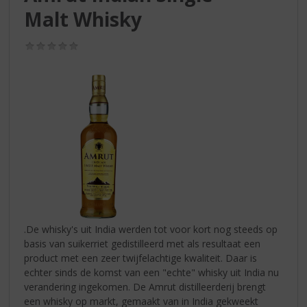
S
Malt Whisky
p
r
i
(0,0
/
n
5)
g
n
a
a
r
d
e
n
a
v
i
.De whisky's uit India werden tot voor kort nog steeds op
g
basis van suikerriet gedistilleerd met als resultaat een
a
product met een zeer twijfelachtige kwaliteit. Daar is
t
echter sinds de komst van een "echte" whisky uit India nu
i
verandering ingekomen. De Amrut distilleerderij brengt
e
een whisky op markt, gemaakt van in India gekweekt