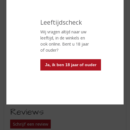
Geur
rijp fruit aroma's met tonen van
vanille en hout, iets kruidig,
geroosterde noten en dan komen
Leeftijdscheck
door de tonen van de vanille de
tonen van het hout meer naar
Wij vragen altijd naar uw
boven
leeftijd, in de winkels en
ook online. Bent u 18 jaar
Smaak
zoetige complexe aroma's mooi
of ouder?
in balans met tonen van vanille en
lichte kruidigheid
Ja, ik ben 18 jaar of ouder
Afdronk
lang en subtiel met fraai
terugkerende aroma's van het
hout en het vanille met zachte
tonen van sinaasappel
Reviews
Schrijf een review