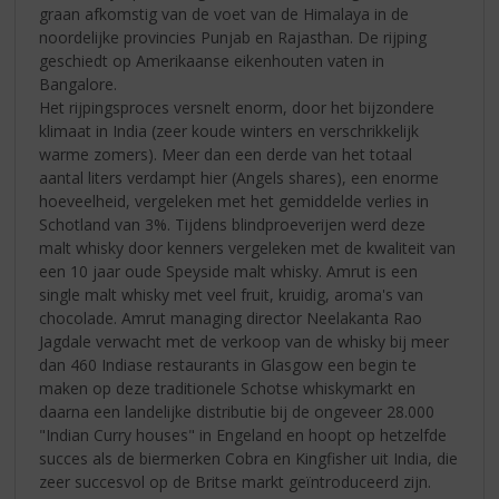
graan afkomstig van de voet van de Himalaya in de
noordelijke provincies Punjab en Rajasthan. De rijping
geschiedt op Amerikaanse eikenhouten vaten in
Bangalore.
Het rijpingsproces versnelt enorm, door het bijzondere
klimaat in India (zeer koude winters en verschrikkelijk
warme zomers). Meer dan een derde van het totaal
aantal liters verdampt hier (Angels shares), een enorme
hoeveelheid, vergeleken met het gemiddelde verlies in
Schotland van 3%. Tijdens blindproeverijen werd deze
malt whisky door kenners vergeleken met de kwaliteit van
een 10 jaar oude Speyside malt whisky. Amrut is een
single malt whisky met veel fruit, kruidig, aroma's van
chocolade. Amrut managing director Neelakanta Rao
Jagdale verwacht met de verkoop van de whisky bij meer
dan 460 Indiase restaurants in Glasgow een begin te
maken op deze traditionele Schotse whiskymarkt en
daarna een landelijke distributie bij de ongeveer 28.000
"Indian Curry houses" in Engeland en hoopt op hetzelfde
succes als de biermerken Cobra en Kingfisher uit India, die
zeer succesvol op de Britse markt geïntroduceerd zijn.