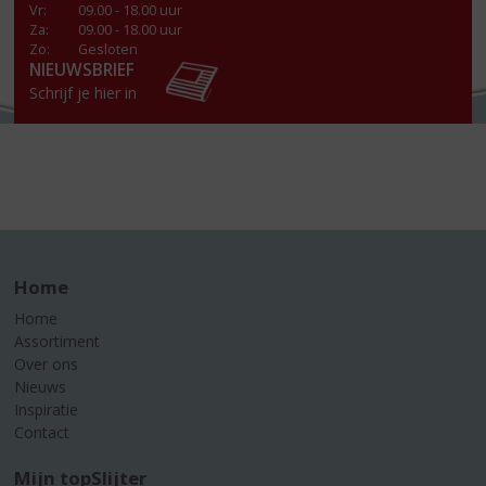
Vr
:
09.00 - 18.00 uur
Za
:
09.00 - 18.00 uur
Zo:
Gesloten
NIEUWSBRIEF
Schrijf je hier in
Home
Home
Assortiment
Over ons
Nieuws
Inspiratie
Contact
Mijn topSlijter