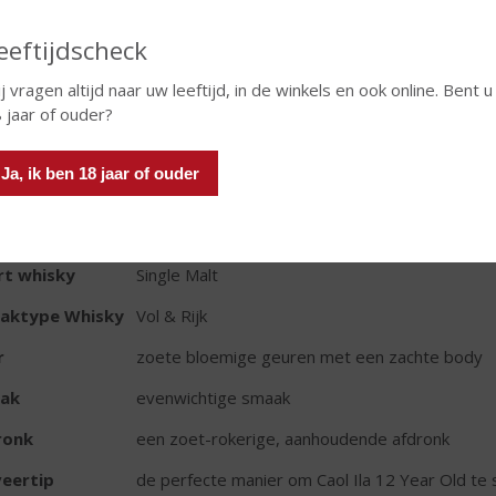
eeftijdscheck
TIKETINFORMATIE
j vragen altijd naar uw leeftijd, in de winkels en ook online. Bent u
d van Herkomst
Schotland
 jaar of ouder?
io
Islay
Ja, ik ben 18 jaar of ouder
oud
70 CL
oholpercentage
43% vol
rt whisky
Single Malt
aktype Whisky
Vol & Rijk
r
zoete bloemige geuren met een zachte body
ak
evenwichtige smaak
ronk
een zoet-rokerige, aanhoudende afdronk
eertip
de perfecte manier om Caol Ila 12 Year Old te 