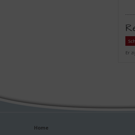
R
Sch
Er z
Home