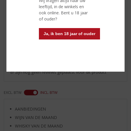
Wij vragen altijd naar uw
Afdronk
subliem en hartverwarmend,
leeftijd, in de winkels en
soepel en smeuïg met zoete
ook online. Bent u 18 jaar
mout, rozijnen en pure chocolade
of ouder?
uitgegroeid tot lichte aromatische
hints van dadels en sandelhout
Ja, ik ben 18 jaar of ouder
Reviews
Schrijf een review
Er zijn nog geen reviews geplaatst voor dit product
EXCL. BTW
INCL. BTW
AANBIEDINGEN
WIJN VAN DE MAAND
WHISKY VAN DE MAAND