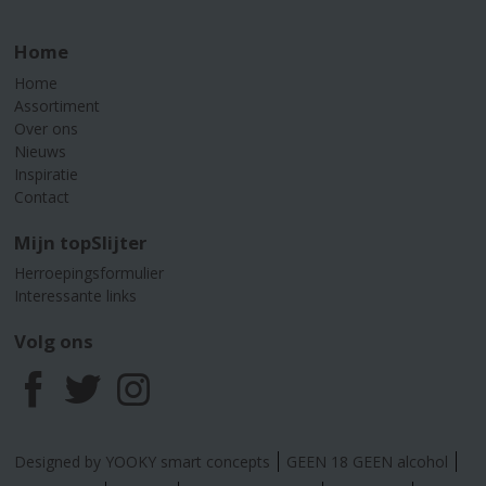
Home
Home
Assortiment
Over ons
Nieuws
Inspiratie
Contact
Mijn topSlijter
Herroepingsformulier
Interessante links
Volg ons
F
T
I
a
w
n
Designed by YOOKY smart concepts
GEEN 18 GEEN alcohol