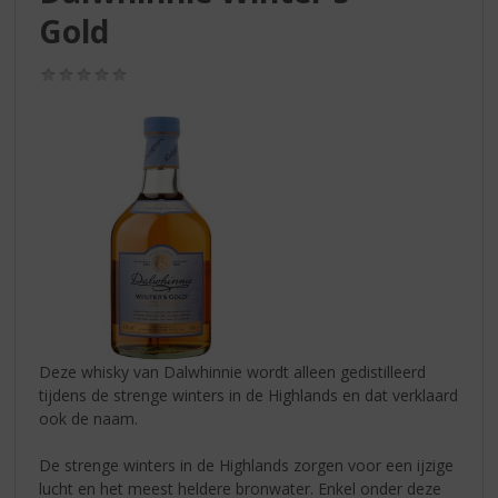
S
Gold
p
r
i
(0,0
/
n
5)
g
n
a
a
r
d
e
n
a
v
i
Deze whisky van Dalwhinnie wordt alleen gedistilleerd
g
tijdens de strenge winters in de Highlands en dat verklaard
a
ook de naam.
t
i
De strenge winters in de Highlands zorgen voor een ijzige
e
lucht en het meest heldere bronwater. Enkel onder deze