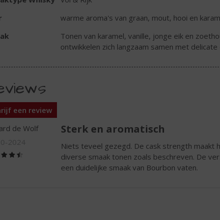
r
warme aroma's van graan, mout, hooi en karam
ak
Tonen van karamel, vanille, jonge eik en zoet
ontwikkelen zich langzaam samen met delicate 
eviews
rijf een review
Sterk en aromatisch
rd de Wolf
10-2024
Niets teveel gezegd. De cask strength maakt 
(4,5
diverse smaak tonen zoals beschreven. De vers
/
een duidelijke smaak van Bourbon vaten.
5)