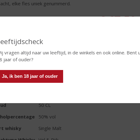
acht, elke fles uniek genummerd.
€
67,50
Fles
eeftijdscheck
ij vragen altijd naar uw leeftijd, in de winkels en ook online. Bent 
8 jaar of ouder?
Ja, ik ben 18 jaar of ouder
TIKETINFORMATIE
d van Herkomst
Nederland
oud
50 CL
oholpercentage
50% vol
rt whisky
Single Malt
aktype Whisky
Vol & Rijk