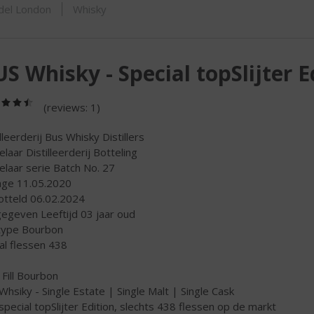
ORTIMENT
del London
Whisky
S Whisky - Special topSlijter E
(4,5
(reviews: 1)
/
5)
lleerderij Bus Whisky Distillers
elaar Distilleerderij Botteling
elaar serie Batch No. 27
age 11.05.2020
tteld 06.02.2024
egeven Leeftijd 03 jaar oud
type Bourbon
al flessen 438
 Fill Bourbon
Whsiky - Single Estate | Single Malt | Single Cask
special topSlijter Edition, slechts 438 flessen op de markt