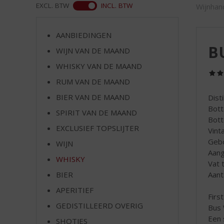
d
ASS
EXCL. BTW
INCL. BTW
Wijnhan
S
p
r
AANBIEDINGEN
i
BU
WIJN VAN DE MAAND
n
WHISKY VAN DE MAAND
g
n
RUM VAN DE MAAND
a
BIER VAN DE MAAND
Disti
a
Bott
r
SPIRIT VAN DE MAAND
Bott
d
EXCLUSIEF TOPSLIJTER
Vint
e
Gebo
WIJN
n
Aang
a
WHISKY
Vat 
v
Aant
BIER
i
g
APERITIEF
First
a
GEDISTILLEERD OVERIG
Bus 
t
Een 
SHOTJES
i