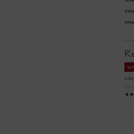
Geu
Sma
R
Sch
Edwa
04-