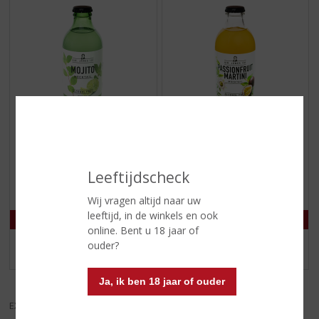
€
2,19
€
2,19
(
(
25 CL
25 CL
0
0
Sir. James 101 Mojito
Sir. James 101
Leeftijdscheck
,
,
Passionfruit Martini
0
0
/
/
Wij vragen altijd naar uw
5
5
leeftijd, in de winkels en ook
)
)
online. Bent u 18 jaar of
ouder?
MEER INFO
MEER INFO
Ja, ik ben 18 jaar of ouder
EXCL. BTW
INCL. BTW