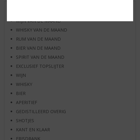
AANBIEDINGEN
WIJN VAN DE MAAND
WHISKY VAN DE MAAND
RUM VAN DE MAAND
BIER VAN DE MAAND
SPIRIT VAN DE MAAND
EXCLUSIEF TOPSLIJTER
WIJN
WHISKY
BIER
APERITIEF
GEDISTILLEERD OVERIG
SHOTJES
KANT EN KLAAR
FRISDRANK