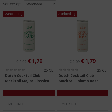
S
Sorteer op:
p
r
i
n
g
n
a
a
r
d
e
Originele prijs was:
, Huidige prijs is:
Originele prijs was:
, Huidige pri
€
1,79
€
1,79
€
2,09
€
2,09
n
a
(
(
25 CL
25 CL
0
0
v
Dutch Cocktail Club
Dutch Cocktail Club
,
,
i
Mocktail Mojito Classico
Mocktail Paloma Rosa
0
0
g
/
/
5
5
a
)
)
t
i
MEER INFO
MEER INFO
e