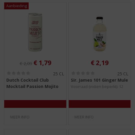
Originele prijs was:
, Huidige prijs is:
€
1,79
€
2,19
€
2,09
(
(
25 CL
25 CL
0
0
Dutch Cocktail Club
Sir. James 101 Ginger Mule
,
,
Mocktail Passion Mojito
Voorraad (indien beperkt): 12
0
0
/
/
5
5
)
)
MEER INFO
MEER INFO