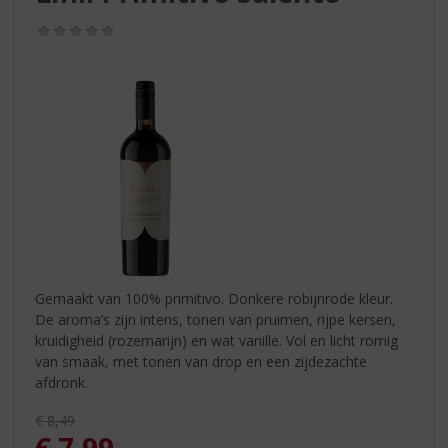
S
p
(0,0
r
/
5)
i
n
g
n
a
a
r
d
e
n
a
v
Gemaakt van 100% primitivo. Donkere robijnrode kleur.
i
De aroma’s zijn intens, tonen van pruimen, rijpe kersen,
g
kruidigheid (rozemarijn) en wat vanille. Vol en licht romig
a
van smaak, met tonen van drop en een zijdezachte
t
afdronk.
i
Originele prijs was:
€
8,49
e
, Huidige prijs is: