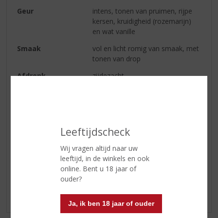
Geur
intens, tonen van pruimen, rijpe
kersen, kruidigheid (rozemarijn)
en wat vanille
Smaak
vol en licht romig van smaak, met
tonen van drop
Afdronk
zijdezacht
Wijn-spijs
gerechten met rood vlees, wild,
oude kazen
Serveertip
16-18 °C
Leeftijdscheck
Wij vragen altijd naar uw
Reviews
leeftijd, in de winkels en ook
online. Bent u 18 jaar of
ouder?
Schrijf een review
Er zijn nog geen reviews geplaatst voor dit product
Ja, ik ben 18 jaar of ouder