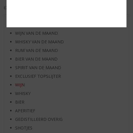
EXCL. BTW
INCL. BTW
AANBIEDINGEN
WIJN VAN DE MAAND
WHISKY VAN DE MAAND
RUM VAN DE MAAND
BIER VAN DE MAAND
SPIRIT VAN DE MAAND
EXCLUSIEF TOPSLIJTER
WIJN
WHISKY
BIER
APERITIEF
GEDISTILLEERD OVERIG
SHOTJES