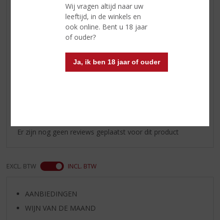
Wij vragen altijd naar uw
Wijn-spijs
lekker bij vele rijke
leeftijd, in de winkels en
(pasta)gerechten, stoofschotels,
ook online. Bent u 18 jaar
stevige vleesgerechten, oude
of ouder?
kazen
Serveertip
16-18 °C
Ja, ik ben 18 jaar of ouder
Reviews
Schrijf een review
Er zijn nog geen reviews geplaatst voor dit product
EXCL. BTW
INCL. BTW
AANBIEDINGEN
WIJN VAN DE MAAND