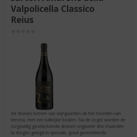
S
Valpolicella Classico
p
r
Reius
i
n
(0,0
g
/
n
5)
a
a
r
d
e
n
a
v
i
g
a
De druiven komen van wijngaarden uit het noorden van
t
Verona, met een kalkrijke bodem. Na de oogst worden de
i
zorgvuldig geselecteerde druiven ongeveer drie maanden
e
te drogen gelegd in speciale, goed geventileerde