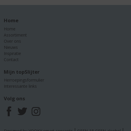
Home
Home
Assortiment
Over ons
Nieuws
Inspiratie
Contact
Mijn topSlijter
Herroepingsformulier
Interessante links
Volg ons
F
T
I
a
w
n
Designed by YOOKY smart concepts
GEEN 18 GEEN alcohol