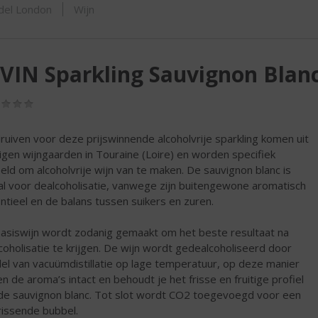
ORTIMENT
del London
Wijn
VIN Sparkling Sauvignon Blan
(0,0
/
5)
ruiven voor deze prijswinnende alcoholvrije sparkling komen uit
igen wijngaarden in Touraine (Loire) en worden specifiek
eld om alcoholvrije wijn van te maken. De sauvignon blanc is
al voor dealcoholisatie, vanwege zijn buitengewone aromatisch
ntieel en de balans tussen suikers en zuren.
asiswijn wordt zodanig gemaakt om het beste resultaat na
coholisatie te krijgen. De wijn wordt gedealcoholiseerd door
el van vacuümdistillatie op lage temperatuur, op deze manier
ven de aroma’s intact en behoudt je het frisse en fruitige profiel
de sauvignon blanc. Tot slot wordt CO2 toegevoegd voor een
rissende bubbel.