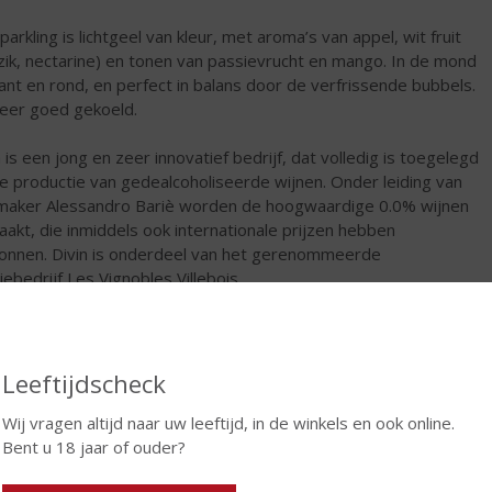
parkling is lichtgeel van kleur, met aroma’s van appel, wit fruit
zik, nectarine) en tonen van passievrucht en mango. In de mond
ant en rond, en perfect in balans door de verfrissende bubbels.
eer goed gekoeld.
n is een jong en zeer innovatief bedrijf, dat volledig is toegelegd
e productie van gedealcoholiseerde wijnen. Onder leiding van
maker Alessandro Bariè worden de hoogwaardige 0.0% wijnen
akt, die inmiddels ook internationale prijzen hebben
nnen. Divin is onderdeel van het gerenommeerde
iebedrijf Les Vignobles Villebois.
ruiven komen uit de eigen wijngaarden in Touraine (Loire). Van
ijngaard tot in de wijnkelder werkt het Divin-team nauw samen
ruiven van uitzonderlijke kwaliteit te cultiveren, een cruciale
Leeftijdscheck
 in het waarborgen van de kwaliteit van de gedealcoholiseerde
. Na de oogst en het maken van de basiswijn, wordt door
Wij vragen altijd naar uw leeftijd, in de winkels en ook online.
el van vacuümdistillatie op lage temperatuur de alcohol
Bent u 18 jaar of ouder?
rokken aan de wijn. De meest moderne technieken worden