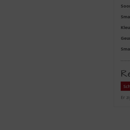
Soor
Sma
Kleu
Geu
Sma
R
Sch
Er z