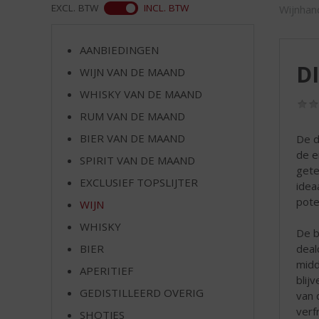
d
ASS
EXCL. BTW
INCL. BTW
Wijnhan
S
p
r
AANBIEDINGEN
i
DI
WIJN VAN DE MAAND
n
WHISKY VAN DE MAAND
g
n
RUM VAN DE MAAND
a
BIER VAN DE MAAND
De d
a
de e
r
SPIRIT VAN DE MAAND
gete
d
EXCLUSIEF TOPSLIJTER
idea
e
pote
WIJN
n
a
WHISKY
De b
v
deal
BIER
i
midd
g
APERITIEF
blij
a
GEDISTILLEERD OVERIG
van 
t
verf
SHOTJES
i