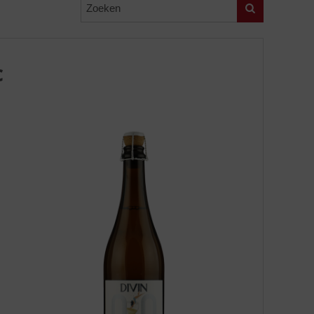
Zoeken
c