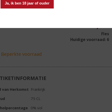
uikt om de alcohol uit de wijnen te extraheren, mét behoud van
Ja, ik ben 18 jaar of ouder
roma’s en smaken van de frisse Loire-druiven zoals de
ignon blanc.
€
12,49
Fles
Huidige voorraad: 6
TIKETINFORMATIE
d van Herkomst
Frankrijk
oud
75 CL
oholpercentage
0% vol