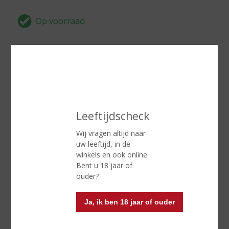
ETIKETINFORMATIE
Land van Herkomst
Italië
Druivensoort
Vermentino
Leeftijdscheck
Inhoud
75 CL
Wij vragen altijd naar
Alcoholpercentage
12.5% vol
uw leeftijd, in de
winkels en ook online.
Soort wijn
Wit
Bent u 18 jaar of
ouder?
Kleur
de kleur is strogeel met een
groene reflectie
Ja, ik ben 18 jaar of ouder
Geur
frisse en intense aroma's van
bloemen en appels komen bij het
walsen in uw neus