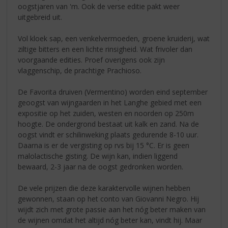
oogstjaren van 'm. Ook de verse editie pakt weer
uitgebreid uit.
Vol kloek sap, een venkelvermoeden, groene kruiderij, wat
ziltige bitters en een lichte rinsigheid. Wat frivoler dan
voorgaande edities. Proef overigens ook zijn
vlaggenschip, de prachtige Prachioso.
De Favorita druiven (Vermentino) worden eind september
geoogst van wijngaarden in het Langhe gebied met een
expositie op het zuiden, westen en noorden op 250m
hoogte. De ondergrond bestaat uit kalk en zand. Na de
oogst vindt er schilinweking plaats gedurende 8-10 uur.
Daarna is er de vergisting op rvs bij 15 °C. Er is geen
malolactische gisting. De wijn kan, indien liggend
bewaard, 2-3 jaar na de oogst gedronken worden.
De vele prijzen die deze karaktervolle wijnen hebben
gewonnen, staan op het conto van Giovanni Negro. Hij
wijdt zich met grote passie aan het nóg beter maken van
de wijnen omdat het altijd nóg beter kan, vindt hij. Maar