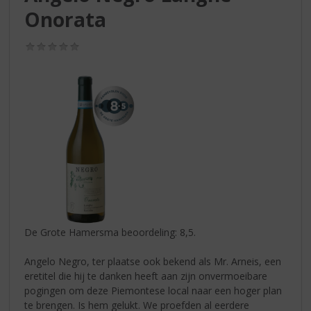
S
Onorata
p
r
i
(0,0
/
n
5)
g
n
a
a
r
d
e
n
a
v
i
De Grote Hamersma beoordeling: 8,5.
g
a
Angelo Negro, ter plaatse ook bekend als Mr. Arneis, een
t
eretitel die hij te danken heeft aan zijn onvermoeibare
i
pogingen om deze Piemontese local naar een hoger plan
e
te brengen. Is hem gelukt. We proefden al eerdere