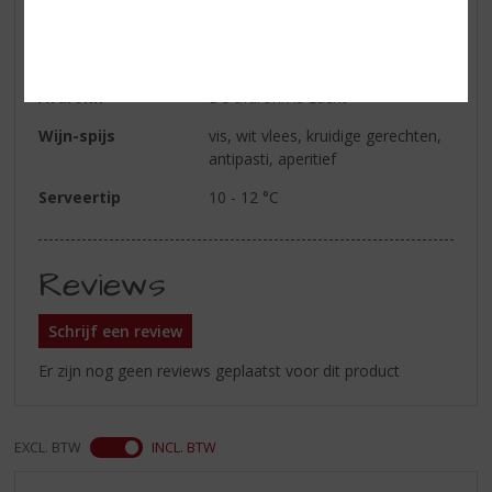
Smaak
de smaak geeft citrustonen en is
fris
Afdronk
De afdronk is zacht
Wijn-spijs
vis, wit vlees, kruidige gerechten,
antipasti, aperitief
Serveertip
10 - 12 °C
Reviews
Schrijf een review
Er zijn nog geen reviews geplaatst voor dit product
EXCL. BTW
INCL. BTW