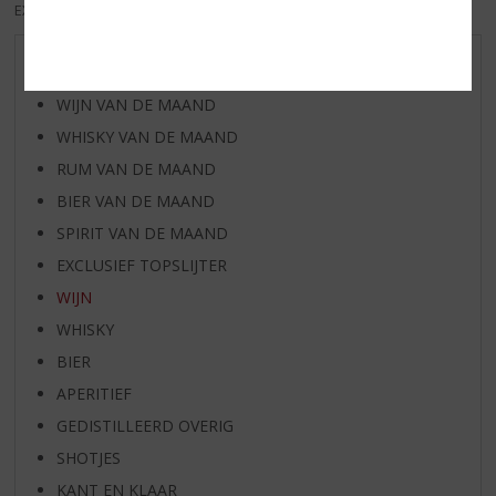
EXCL. BTW
INCL. BTW
AANBIEDINGEN
WIJN VAN DE MAAND
WHISKY VAN DE MAAND
RUM VAN DE MAAND
BIER VAN DE MAAND
SPIRIT VAN DE MAAND
EXCLUSIEF TOPSLIJTER
WIJN
WHISKY
BIER
APERITIEF
GEDISTILLEERD OVERIG
SHOTJES
KANT EN KLAAR