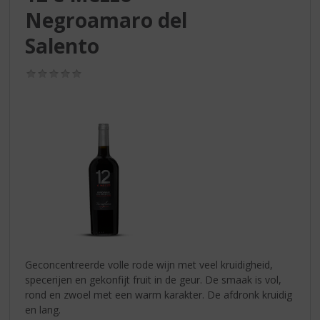
S
Negroamaro del
p
r
Salento
i
n
(0,0
g
/
n
5)
a
a
r
d
e
n
a
v
i
g
a
Geconcentreerde volle rode wijn met veel kruidigheid,
t
specerijen en gekonfijt fruit in de geur. De smaak is vol,
i
rond en zwoel met een warm karakter. De afdronk kruidig
e
en lang.