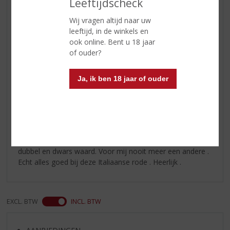
Leeftijdscheck
Wij vragen altijd naar uw
Reviews
leeftijd, in de winkels en
ook online. Bent u 18 jaar
Schrijf een review
of ouder?
Jarno
Ja, ik ben 18 jaar of ouder
25-04-2024
(5,0
/
5)
Lekkerste primitivo ever
Op aandringen van Peter een doosje gekocht . Prijs
dubbel en dwars waard. Voor mij nooit meer een andere .
Echt alles goed bij deze Italiaanse rode . Heerlijk .
EXCL. BTW
INCL. BTW