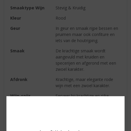
Smaaktype Wijn
Stevig & Kruidig
Kleur
Rood
Geur
In geur en smaak rijpe bessen en
pruimen maar ook confiture en
iets van de houtrijping.
Smaak
De krachtige smaak wordt
aangevuld met kruiden en
specerijen en afgerond met een
zwoel karakter.
Afdronk
Krachtige, maar elegante rode
wijn met een zwoel karakter.
Wijn-spijs
Serveer bij krachtige en rijke
gerechten of stoofpotten,vlees
van de grill en met harde
kaassoorten.
Serveertip
Serveer temperatuur: 16-18° C.