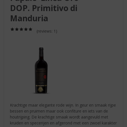
S
DOP. Primitivo di
p
r
Manduria
i
n
(5,0
g
(reviews: 1)
/
n
5)
a
a
r
d
e
n
a
v
i
g
a
Krachtige maar elegante rode wijn. In geur en smaak rijpe
t
bessen en pruimen maar ook confiture en iets van de
i
houtrijping. De krachtige smaak wordt aangevuld met
e
kruiden en specerijen en afgerond met een zwoel karakter