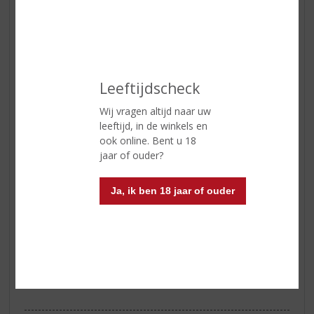
Soort wijn
Rood
Smaaktype Wijn
Robuust & Intens
Kleur
een intense robijnrode wijn met
een licht granaatrode tint
Leeftijdscheck
Geur
fruitig, kruidig en delicaat
Wij vragen altijd naar uw
Smaak
een soepele, stevige wijn met
leeftijd, in de winkels en
voldoende structuur
ook online. Bent u 18
jaar of ouder?
Afdronk
een lange afdronk
Wijn-spijs
past erg goed bij typisch
Ja, ik ben 18 jaar of ouder
Toscaanse voorgerechten van
kaas en gedroogd vlees
(schapenkaas, ham en salami), of
hoofdgerechten met tomaat- of
ragoutsauzen
Serveertip
16 ⁰C