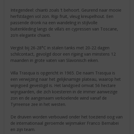
Integendeel: chianti zoals ‘t behoort. Geurend naar mooie
herfstdagen vol zon. Rijp fruit, vleug kreupelhout. Een
passende dronk na een wandeling in stijlvolle
buitenkleding langs de villa’s en cypressen van Toscane,
zo’n elegante chianti.
Vergist bij 26-28°C in stalen tanks met 20-22 dagen
schilcontact, gevolgd door een rijping van minstens 12
maanden in grote vaten van Slavonisch eiken.
Villa Trasqua is opgericht in 1965. De naam Trasqua is
een verwijzing naar het gelijknamige plateau, waarop het
wijngoed gevestigd is. Het landgoed omvat 56 hectare
wijngaarden, die zich koesteren in de immer aanwezige
zon en de aangenaam verkoelende wind vanaf de
Tyrreense zee in het westen.
De druiven worden verbouwd onder het toeziend oog van
de internationaal geroemde wijnmaker Franco Bernabei
en zijn team.