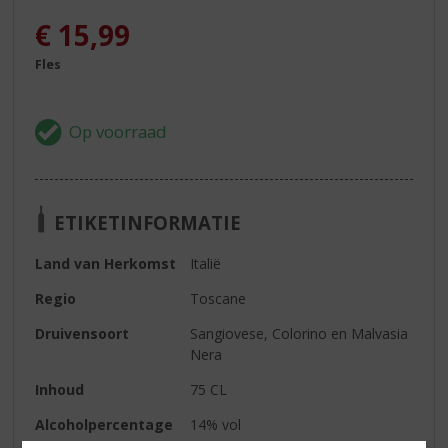
€
15,99
Fles
ETIKETINFORMATIE
Land van Herkomst
Italië
Regio
Toscane
Druivensoort
Sangiovese, Colorino en Malvasia
Nera
Inhoud
75 CL
Alcoholpercentage
14% vol