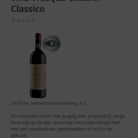
S
Classico
p
r
i
(0,0
/
n
5)
g
n
a
a
r
d
e
n
a
v
i
De Grote Hamersma beoordeling: 8,5.
g
a
Een klassieke chianti met jeugdig elan. Jong bedrijf, jonge,
t
frisse kijk op de wijn. Geen vaal roestrode riserva’s hier
i
met een overdaad aan spinnewebben en stof in de
e
afdronk.