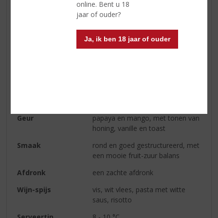
online. Bent u 18
Druivensoort
Chardonnay
jaar of ouder?
Inhoud
75 CL
Ja, ik ben 18 jaar of ouder
Alcoholpercentage
13% vol
Soort wijn
Wit
Smaaktype Wijn
Fris & Droog
Kleur
bleek goudgeel met groene
reflecties
Geur
papaya en mango, met tonen van
honing, vanille en toast
Smaak
rond en goed gestructureerd, met
een mooie fruit-zuur balans
Afdronk
een zachte afdronk
Wijn-spijs
vis, wit vlees, pasta met witte
saus, risotto
Serveertip
8 - 10 °C