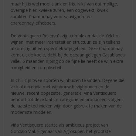
maar hij is wel mooi slank en fris. Niks van dat mollige,
overrijpe hier: kwieke zuren, een opgewekt, kwiek
karakter. Chardonnay voor sauvignon- én
chardonnayliefhebbers.
De Ventisquero Reserva’s zijn complexer dat de Yelcho-
wijnen, met meer intensiteit en structuur; ze zijn telkens
afkomstig uit één specifiek wijngebied. Deze Chardonnay
komt uit de koele, dicht bij de oceaan gelegen Casablanca
vallei. 6 maanden rijping op de fijne lie heeft de wijn extra
romigheid en complexiteit.
In Chili zijn twee soorten wijnhuizen te vinden. Degene die
zich al decennia met wijnbouw bezighouden en de
nieuwe, recent opgezette, generatie. Viña Ventisquero
behoort tot deze laatste categorie en produceert volgens
de laatste technieken wijn door gebruik te maken van de
modernste middelen.
Viña Ventisquero startte als ambitieus project van
Gonzalo Vial. Eigenaar van Agrosuper, het grootste