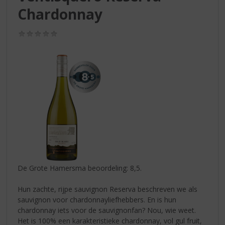
S
Chardonnay
p
r
i
(0,0
/
n
5)
g
n
a
a
r
d
e
n
a
v
i
De Grote Hamersma beoordeling: 8,5.
g
a
Hun zachte, rijpe sauvignon Reserva beschreven we als
t
sauvignon voor chardonnayliefhebbers. En is hun
i
chardonnay iets voor de sauvignonfan? Nou, wie weet.
e
Het is 100% een karakteristieke chardonnay, vol gul fruit,