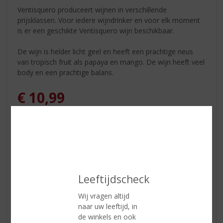
Ventisquero produceert wijnen in verschillende
prijsklassen. Voor iedere wijndrinker en voor elk moment
is er een geschikte Ventisquero wijn beschikbaar.
De wijn is helder licht geel en heeft een prachtige neus
van tropisch fruit als papaya en mango. De wijn heeft veel
body en een prachtige balans.
€
10,99
Fles
Leeftijdscheck
ETIKETINFORMATIE
Wij vragen altijd
naar uw leeftijd, in
Land van Herkomst
Chili
de winkels en ook