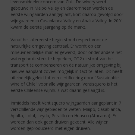
levensmiddelenconcern van Chili. De winery werd
gebouwd in Maipo Valley en daaromheen werden de
eerste wijngaarden aangeplant, kort daarop gevolgd door
wijngaarden in Casablanca Valley en Apalta Valley. In 2001
kwam de eerste jaargang op de markt.
Vanaf het allereerste begin stond respect voor de
natuurlijke omgeving centraal. Er wordt op een
milieuvriendelijke manier gewerkt, door onder andere het
watergebruik sterk te beperken, CO2 uitstoot van het
transport te compenseren en de natuurlijke omgeving bij
nieuwe aanplant zoveel mogelijk in tact te laten. Dit heeft
uiteindelijk geleid tot een certificering door "Sustainable
wine of Chile" voor alle wijngaarden. Ventisquero is het
eerste Chileense wijnhuis wat daarin geslaagd is.
Inmiddels heeft Ventisquero wijngaarden aangeplant in 7
verschillende wijngebieden te weten: Maipo, Casablanca,
Apalta, Lolol, Leyda, Peralillo en Huasco (Atacama). Er
worden dan ook geen druiven gekocht. Alle wijnen
worden geproduceerd met eigen druiven.