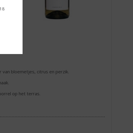
 18
ur van bloemetjes, citrus en perzik.
maak.
orrel op het terras.