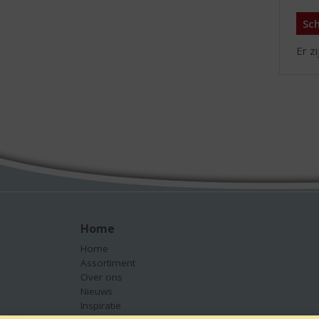
Sch
Er z
Home
Home
Assortiment
Over ons
Nieuws
Inspiratie