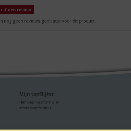
rijf een review
ijn nog geen reviews geplaatst voor dit product
Mijn topSlijter
Herroepingsformulier
Interessante links