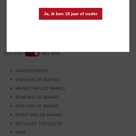
Reviews
Ja, ik ben 18 jaar of ouder
Schrijf een review
Er zijn nog geen reviews geplaatst voor dit product
EXCL. BTW
INCL. BTW
AANBIEDINGEN
WIJN VAN DE MAAND
WHISKY VAN DE MAAND
RUM VAN DE MAAND
BIER VAN DE MAAND
SPIRIT VAN DE MAAND
EXCLUSIEF TOPSLIJTER
WIJN