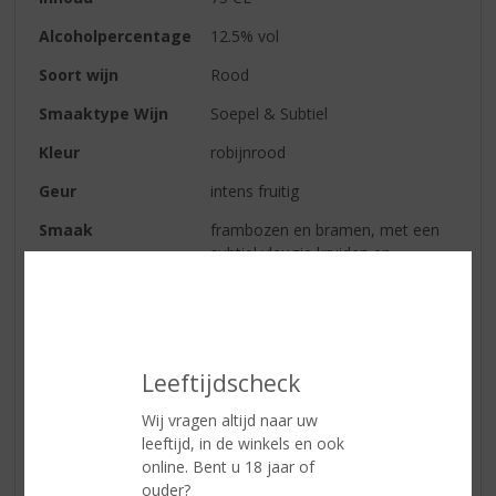
Alcoholpercentage
12.5% vol
Soort wijn
Rood
Smaaktype Wijn
Soepel & Subtiel
Kleur
robijnrood
Geur
intens fruitig
Smaak
frambozen en bramen, met een
subtiel vleugje kruiden en
gerookte thee
Afdronk
lang en veel fruit
Wijn-spijs
traditionele gerechten, kaas,
frisse salades, pasta's, gegrild
Leeftijdscheck
rood vlees
Wij vragen altijd naar uw
Serveertip
16 - 18 ⁰C
leeftijd, in de winkels en ook
online. Bent u 18 jaar of
ouder?