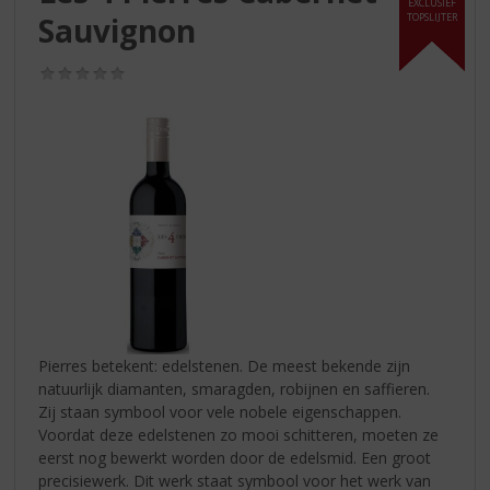
S
EXCLUSIEF
Sauvignon
TOPSLIJTER
p
r
i
(0,0
/
n
5)
g
n
a
a
r
d
e
n
a
v
i
Pierres betekent: edelstenen. De meest bekende zijn
g
natuurlijk diamanten, smaragden, robijnen en saffieren.
a
Zij staan symbool voor vele nobele eigenschappen.
t
Voordat deze edelstenen zo mooi schitteren, moeten ze
i
eerst nog bewerkt worden door de edelsmid. Een groot
e
precisiewerk. Dit werk staat symbool voor het werk van