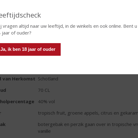
Fles
eeftijdscheck
Huidige voorraad: 6
j vragen altijd naar uw leeftijd, in de winkels en ook online. Bent u
 jaar of ouder?
Ja, ik ben 18 jaar of ouder
TIKETINFORMATIE
d van Herkomst
Schotland
oud
70 CL
oholpercentage
40% vol
r
tropisch fruit, groene appels, citrus en gekar
ak
botergebak en perzik gaan over in tropische vr
vanille