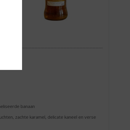
ameliseerde banaan
uchten, zachte karamel, delicate kaneel en verse