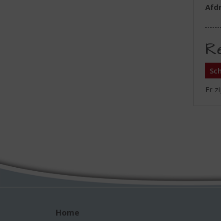
Afd
R
Sch
Er z
Home