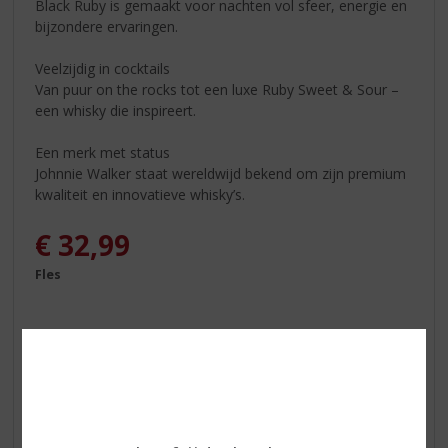
Black Ruby is gemaakt voor nachten vol sfeer, energie en
bijzondere ervaringen.
Veelzijdig in cocktails
Van puur on the rocks tot een luxe Ruby Sweet & Sour –
een whisky die inspireert.
Een merk met status
Johnnie Walker staat wereldwijd bekend om zijn premium
kwaliteit en innovatieve whisky’s.
€
32,99
Fles
ETIKETINFORMATIE