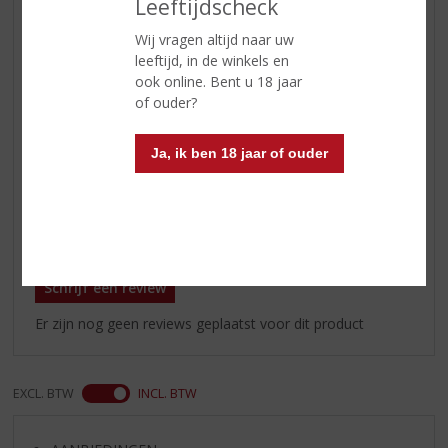
Leeftijdscheck
Land van Herkomst
Schotland
Wij vragen altijd naar uw
Inhoud
70 CL
leeftijd, in de winkels en
ook online. Bent u 18 jaar
Alcoholpercentage
40% vol
of ouder?
Soort whisky
Blended
Ja, ik ben 18 jaar of ouder
Smaaktype Whisky
Vol & Rijk
Reviews
Schrijf een review
Er zijn nog geen reviews geplaatst voor dit product
EXCL. BTW
INCL. BTW