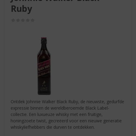
S
Ruby
p
r
i
(0,0
/
n
5)
g
n
a
a
r
d
e
n
a
v
i
Ontdek Johnnie Walker Black Ruby, de nieuwste, gedurfde
g
expressie binnen de wereldberoemde Black Label-
a
collectie. Een luxueuze whisky met een fruitige,
t
honingzoete twist, gecreëerd voor een nieuwe generatie
i
whiskyliefhebbers die durven te ontdekken.
e