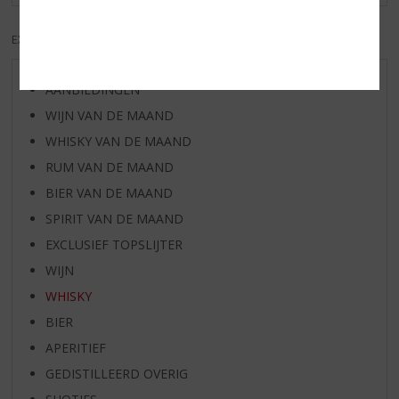
EXCL. BTW
INCL. BTW
AANBIEDINGEN
WIJN VAN DE MAAND
WHISKY VAN DE MAAND
RUM VAN DE MAAND
BIER VAN DE MAAND
SPIRIT VAN DE MAAND
EXCLUSIEF TOPSLIJTER
WIJN
WHISKY
BIER
APERITIEF
GEDISTILLEERD OVERIG