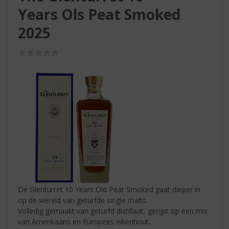
S
Years Ols Peat Smoked
p
r
2025
i
n
(0,0
g
/
n
5)
a
a
r
d
e
n
a
v
i
g
a
De Glenturret 10 Years Old Peat Smoked gaat dieper in
t
op de wereld van geturfde single malts.
i
Volledig gemaakt van geturfd distillaat, gerijpt op een mix
e
van Amerikaans en Europees eikenhout.