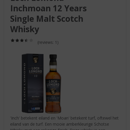
S
Inchmoan 12 Years
p
r
Single Malt Scotch
i
n
Whisky
g
n
(3,5
(reviews: 1)
a
/
5)
a
r
d
e
n
a
v
i
g
a
t
i
'Inch' betekent eiland en 'Moan' betekent turf, oftewel het
e
eiland van de turf. Een mooie amberkleurige Schotse