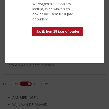
Wij vragen altijd naar uw
Reviews
leeftijd, in de winkels en
ook online. Bent u 18 jaar
Schrijf een review
of ouder?
I.P. van der lugt
Ja, ik ben 18 jaar of ouder
27-04-2024
(3,5
/
5)
zonder
Als je van goede Whisky houdt MOET je deze zeker
proberen en je bent in extase!!
EXCL. BTW
INCL. BTW
AANBIEDINGEN
WIJN VAN DE MAAND