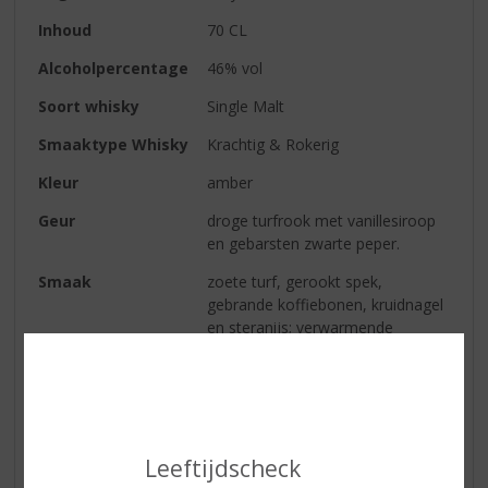
Inhoud
70 CL
Alcoholpercentage
46% vol
Soort whisky
Single Malt
Smaaktype Whisky
Krachtig & Rokerig
Kleur
amber
Geur
droge turfrook met vanillesiroop
en gebarsten zwarte peper.
Smaak
zoete turf, gerookt spek,
gebrande koffiebonen, kruidnagel
en steranijs; verwarmende
kruidigheid gecombineerd met
groene appel en peer
Afdronk
lang en verfijnd; turf met citrus en
kruisbes
Leeftijdscheck