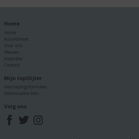
Home
Home
Assortiment
Over ons
Nieuws
Inspiratie
Contact
Mijn topSlijter
Herroepingsformulier
Interessante links
Volg ons
F
T
I
a
w
n