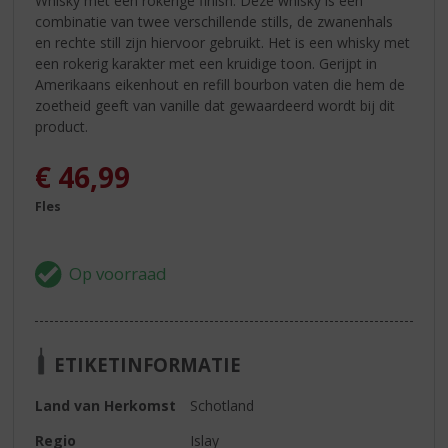
Whisky met een rokerige finish. Deze whisky is een
combinatie van twee verschillende stills, de zwanenhals
en rechte still zijn hiervoor gebruikt. Het is een whisky met
een rokerig karakter met een kruidige toon. Gerijpt in
Amerikaans eikenhout en refill bourbon vaten die hem de
zoetheid geeft van vanille dat gewaardeerd wordt bij dit
product.
€
46,99
Fles
ETIKETINFORMATIE
Land van Herkomst
Schotland
Regio
Islay