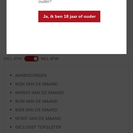
ouder?
Reviews
Ja, ik ben 18 jaar of ouder
Schrijf een review
Er zijn nog geen reviews geplaatst voor dit product
EXCL. BTW
INCL. BTW
AANBIEDINGEN
WIJN VAN DE MAAND
WHISKY VAN DE MAAND
RUM VAN DE MAAND
BIER VAN DE MAAND
SPIRIT VAN DE MAAND
EXCLUSIEF TOPSLIJTER