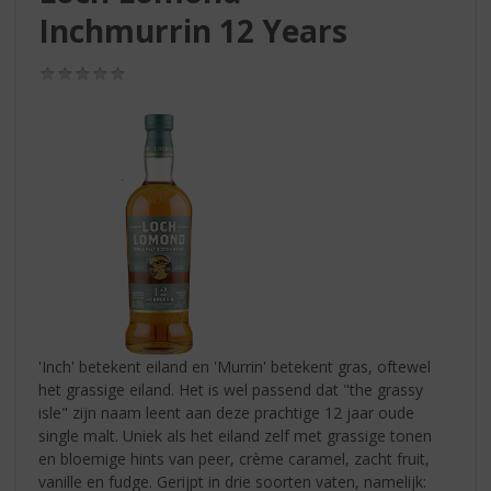
S
Inchmurrin 12 Years
p
r
i
(0,0
/
n
5)
g
n
a
a
r
d
e
n
a
v
i
'Inch' betekent eiland en 'Murrin' betekent gras, oftewel
g
het grassige eiland. Het is wel passend dat "the grassy
a
isle" zijn naam leent aan deze prachtige 12 jaar oude
t
single malt. Uniek als het eiland zelf met grassige tonen
i
en bloemige hints van peer, crème caramel, zacht fruit,
e
vanille en fudge. Gerijpt in drie soorten vaten, namelijk: