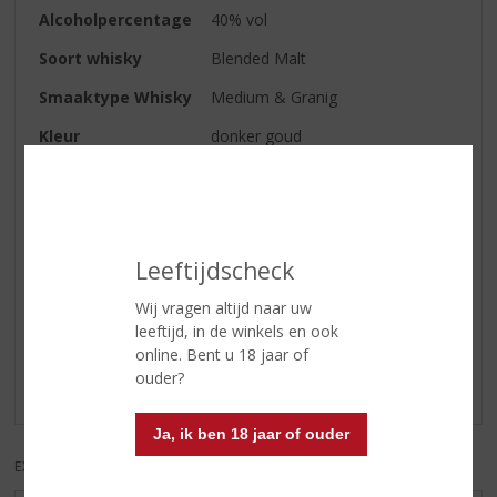
Alcoholpercentage
40% vol
Soort whisky
Blended Malt
Smaaktype Whisky
Medium & Granig
Kleur
donker goud
Geur
karamel en zoet fruit
Smaak
fruit met een vanilletoets
Leeftijdscheck
Reviews
Wij vragen altijd naar uw
leeftijd, in de winkels en ook
Schrijf een review
online. Bent u 18 jaar of
ouder?
Er zijn nog geen reviews geplaatst voor dit product
Ja, ik ben 18 jaar of ouder
EXCL. BTW
INCL. BTW