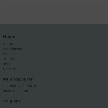
Home
Home
Assortiment
Over ons
Nieuws
Inspiratie
Contact
Mijn topSlijter
Herroepingsformulier
Interessante links
Volg ons