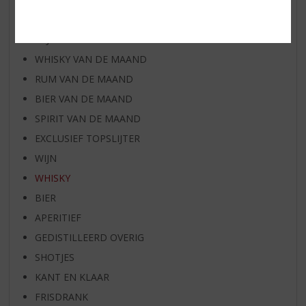
AANBIEDINGEN
WIJN VAN DE MAAND
WHISKY VAN DE MAAND
RUM VAN DE MAAND
BIER VAN DE MAAND
SPIRIT VAN DE MAAND
EXCLUSIEF TOPSLIJTER
WIJN
WHISKY
BIER
APERITIEF
GEDISTILLEERD OVERIG
SHOTJES
KANT EN KLAAR
FRISDRANK