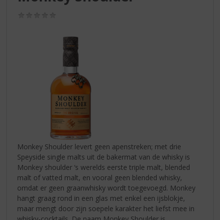
S
p
(0,0
r
/
5)
i
n
g
n
a
a
r
d
e
n
a
v
Monkey Shoulder levert geen apenstreken; met drie
i
Speyside single malts uit de bakermat van de whisky is
g
Monkey shoulder ‘s werelds eerste triple malt, blended
a
malt of vatted malt, en vooral geen blended whisky,
t
omdat er geen graanwhisky wordt toegevoegd. Monkey
i
hangt graag rond in een glas met enkel een ijsblokje,
e
maar mengt door zijn soepele karakter het liefst mee in
whisky-cocktails. De naam Monkey Shoulder is