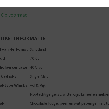
Fles
TIKETINFORMATIE
d van Herkomst
Schotland
oud
70 CL
oholpercentage
40% vol
rt whisky
Single Malt
aktype Whisky
Vol & Rijk
r
Nootachtige gerst, witte wijn, kaneel en meloe
ak
Chocolade fudge, peer en wat peperige malt t