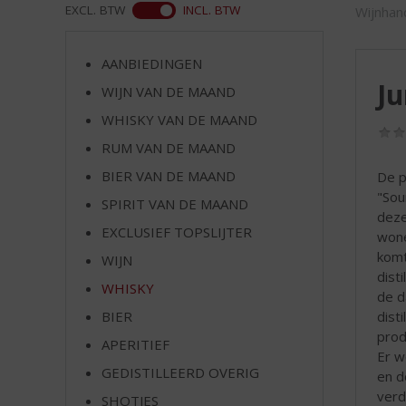
d
ASS
EXCL. BTW
INCL. BTW
Wijnhan
S
p
r
AANBIEDINGEN
i
Ju
WIJN VAN DE MAAND
n
WHISKY VAN DE MAAND
g
n
RUM VAN DE MAAND
a
BIER VAN DE MAAND
De p
a
"Sou
r
SPIRIT VAN DE MAAND
deze
d
EXCLUSIEF TOPSLIJTER
wone
e
komt
WIJN
n
dist
a
WHISKY
de d
v
dist
BIER
i
prod
g
APERITIEF
Er w
a
GEDISTILLEERD OVERIG
en d
t
verd
SHOTJES
i