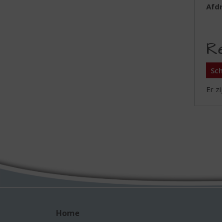
Afd
R
Sch
Er z
Home