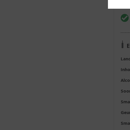
E
Lan
Inh
Alc
Soo
Sma
Geu
Sma