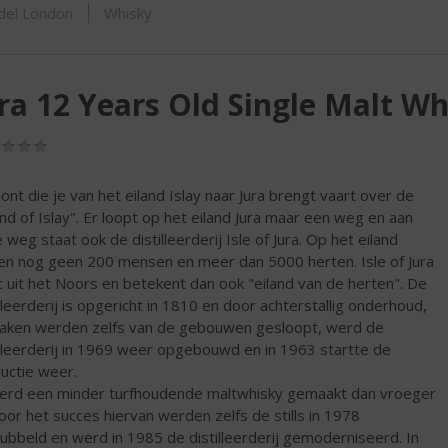
ORTIMENT
del London
Whisky
ra 12 Years Old Single Malt Wh
(0,0
/
5)
ont die je van het eiland Islay naar Jura brengt vaart over de
nd of Islay". Er loopt op het eiland Jura maar een weg en aan
 weg staat ook de distilleerderij Isle of Jura. Op het eiland
n nog geen 200 mensen en meer dan 5000 herten. Isle of Jura
 uit het Noors en betekent dan ook "eiland van de herten". De
illeerderij is opgericht in 1810 en door achterstallig onderhoud,
aken werden zelfs van de gebouwen gesloopt, werd de
illeerderij in 1969 weer opgebouwd en in 1963 startte de
uctie weer.
erd een minder turfhoudende maltwhisky gemaakt dan vroeger
oor het succes hiervan werden zelfs de stills in 1978
ubbeld en werd in 1985 de distilleerderij gemoderniseerd. In