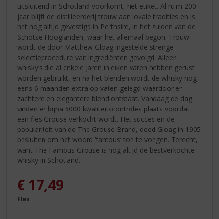
uitsluitend in Schotland voorkomt, het etiket. Al ruim 200
jaar blijft de distilleerderij trouw aan lokale tradities en is
het nog altijd gevestigd in Perthsire, in het zuiden van de
Schotse Hooglanden, waar het allemaal begon. Trouw
wordt de door Matthew Gloag ingestelde strenge
selectieprocedure van ingrediënten gevolgd. Alleen
whisky’s die al enkele jaren in eiken vaten hebben gerust
worden gebruikt, en na het blenden wordt de whisky nog
eens 6 maanden extra op vaten gelegd waardoor er
zachtere en elegantere blend ontstaat. Vandaag de dag
vinden er bijna 6000 kwaliteitscontroles plaats voordat
een fles Grouse verkocht wordt. Het succes en de
populariteit van de The Grouse Brand, deed Gloag in 1905
besluiten om het woord ‘famous’ toe te voegen. Terecht,
want The Famous Grouse is nog altijd de bestverkochte
whisky in Schotland.
€
17,49
Fles