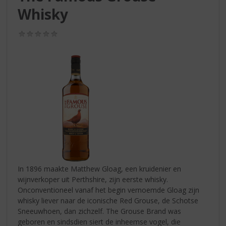
S
Whisky
p
r
i
(0,0
/
n
5)
g
n
a
a
r
d
e
n
a
v
i
In 1896 maakte Matthew Gloag, een kruidenier en
g
wijnverkoper uit Perthshire, zijn eerste whisky.
a
Onconventioneel vanaf het begin vernoemde Gloag zijn
t
whisky liever naar de iconische Red Grouse, de Schotse
i
Sneeuwhoen, dan zichzelf. The Grouse Brand was
e
geboren en sindsdien siert de inheemse vogel, die