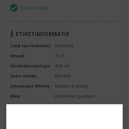
ETIKETINFORMATIE
Land van Herkomst
Schotland
Inhoud
70 CL
Alcoholpercentage
40% vol
Soort whisky
Blended
Smaaktype Whisky
Medium & Granig
Kleur
Licht helder goudgeel
Geur
Milde malt geuren met een hint
van heide en een zweempje turf
Smaak
Zacht en rond met een moutige
zoetheid, vanille, vers en