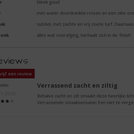
r
bleek goud
r
met water doordrenkte rotsen en een zilte ocea
ak
subtiel, met zachte en vrij zoete turf. Daarnaas
ronk
alles wat voorafging, herhaalt zich in de 'finish'
eviews
rijf een review
Verrassend zacht en ziltig
neke
07-2020
Behalve zacht en zilt smaakt deze heerlijke lic
(4,0
Verrassende smaaksensatie! Een niet te vergeli
/
5)