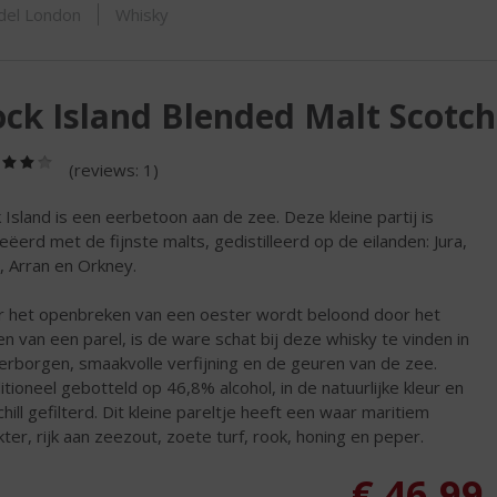
ORTIMENT
del London
Whisky
ck Island Blended Malt Scotc
(4,0
(reviews: 1)
/
5)
 Island is een eerbetoon aan de zee. Deze kleine partij is
eëerd met de fijnste malts, gedistilleerd op de eilanden: Jura,
y, Arran en Orkney.
 het openbreken van een oester wordt beloond door het
en van een parel, is de ware schat bij deze whisky te vinden in
erborgen, smaakvolle verfijning en de geuren van de zee.
itioneel gebotteld op 46,8% alcohol, in de natuurlijke kleur en
chill gefilterd. Dit kleine pareltje heeft een waar maritiem
kter, rijk aan zeezout, zoete turf, rook, honing en peper.
€
46,99