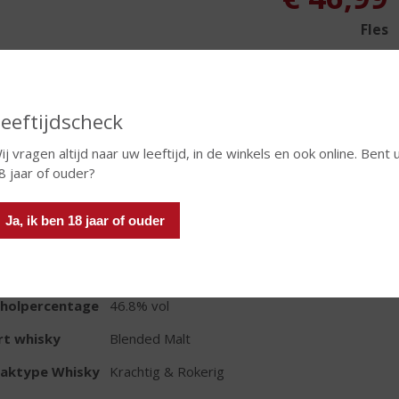
Fles
Leeftijdscheck
ij vragen altijd naar uw leeftijd, in de winkels en ook online. Bent 
TIKETINFORMATIE
8 jaar of ouder?
d van Herkomst
Schotland
Ja, ik ben 18 jaar of ouder
io
Islay
oud
70 CL
oholpercentage
46.8% vol
rt whisky
Blended Malt
aktype Whisky
Krachtig & Rokerig