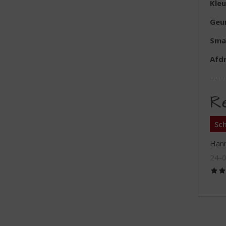
Kleu
Geu
Sma
Afd
R
Sch
Han
24-