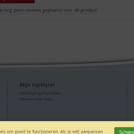
ijn nog geen reviews geplaatst voor dit product
Mijn topSlijter
Herroepingsformulier
Interessante links
es om goed te functioneren. Als je wilt aanpassen
Schakel