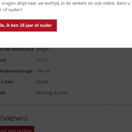
 vragen altijd naar uw leeftijd, in de winkels en ook online. Bent u
ar of ouder?
Ja, ik ben 18 jaar of ouder
TIKETINFORMATIE
d van Herkomst
België
oud
75 CL
oholpercentage
7% vol
t bier
Blond
ak
Bloemig & peer
eviews
rijf een review