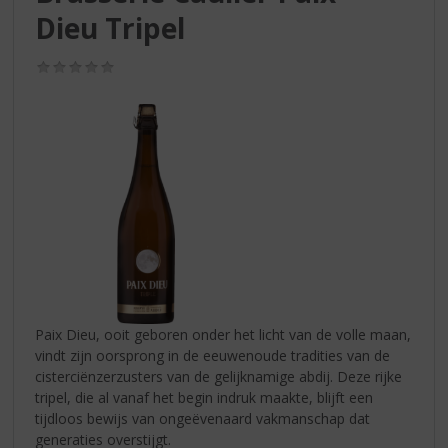
S
Dieu Tripel
p
r
i
(0,0
/
n
5)
g
n
a
a
r
d
e
n
a
v
i
Paix Dieu, ooit geboren onder het licht van de volle maan,
g
vindt zijn oorsprong in de eeuwenoude tradities van de
a
cisterciënzerzusters van de gelijknamige abdij. Deze rijke
t
tripel, die al vanaf het begin indruk maakte, blijft een
i
tijdloos bewijs van ongeëvenaard vakmanschap dat
e
generaties overstijgt.