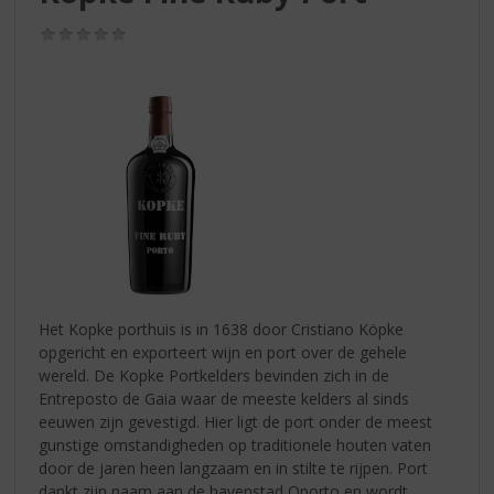
S
p
(0,0
r
/
5)
i
n
g
n
a
a
r
d
e
n
a
v
Het Kopke porthuis is in 1638 door Cristiano Köpke
i
opgericht en exporteert wijn en port over de gehele
g
wereld. De Kopke Portkelders bevinden zich in de
a
Entreposto de Gaia waar de meeste kelders al sinds
t
eeuwen zijn gevestigd. Hier ligt de port onder de meest
i
gunstige omstandigheden op traditionele houten vaten
e
door de jaren heen langzaam en in stilte te rijpen. Port
dankt zijn naam aan de havenstad Oporto en wordt