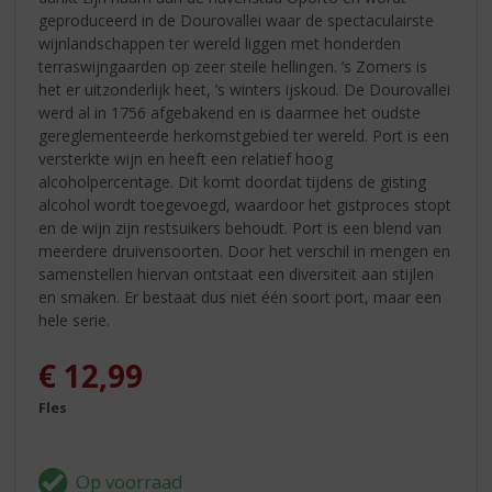
geproduceerd in de Dourovallei waar de spectaculairste
wijnlandschappen ter wereld liggen met honderden
terraswijngaarden op zeer steile hellingen. ’s Zomers is
het er uitzonderlijk heet, ’s winters ijskoud. De Dourovallei
werd al in 1756 afgebakend en is daarmee het oudste
gereglementeerde herkomstgebied ter wereld. Port is een
versterkte wijn en heeft een relatief hoog
alcoholpercentage. Dit komt doordat tijdens de gisting
alcohol wordt toegevoegd, waardoor het gistproces stopt
en de wijn zijn restsuikers behoudt. Port is een blend van
meerdere druivensoorten. Door het verschil in mengen en
samenstellen hiervan ontstaat een diversiteit aan stijlen
en smaken. Er bestaat dus niet één soort port, maar een
hele serie.
€
12,99
Fles