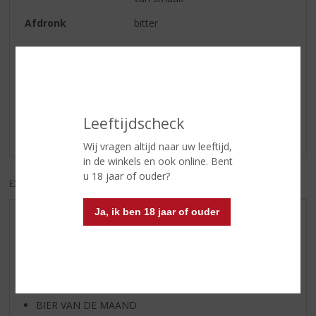
Afdronk
bitter
Reviews
Schrijf een review
Leeftijdscheck
Er zijn nog geen reviews geplaatst voor dit product
Wij vragen altijd naar uw leeftijd,
in de winkels en ook online. Bent
u 18 jaar of ouder?
EXCL. BTW
INCL. BTW
Ja, ik ben 18 jaar of ouder
AANBIEDINGEN
WIJN VAN DE MAAND
WHISKY VAN DE MAAND
RUM VAN DE MAAND
BIER VAN DE MAAND