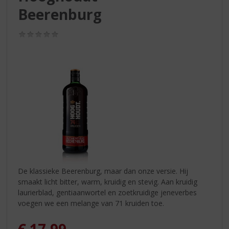
S
Beerenburg
p
r
i
(0,0
/
n
5)
g
n
a
a
r
d
e
n
a
v
i
De klassieke Beerenburg, maar dan onze versie. Hij
g
smaakt licht bitter, warm, kruidig en stevig. Aan kruidig
a
laurierblad, gentiaanwortel en zoetkruidige jeneverbes
t
voegen we een melange van 71 kruiden toe.
i
e