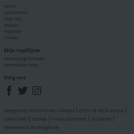
Home
Assortiment
Over ons
Nieuws
Inspiratie
Contact
Mijn topSlijter
Herroepingsformulier
Interessante links
Volg ons
F
T
I
a
w
n
Designed by YOOKY smart concepts
GEEN 18 GEEN alcohol
c
i
s
IDIN/ITSME
sitemap
Privacy Statement
Disclaimer
Verantwoord alcoholgebruik