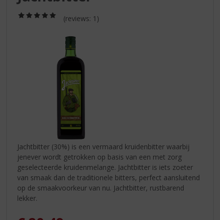
S
p
(5,0
(reviews: 1)
r
/
5)
i
n
g
n
a
a
r
d
e
n
a
v
Jachtbitter (30%) is een vermaard kruidenbitter waarbij
i
jenever wordt getrokken op basis van een met zorg
g
geselecteerde kruidenmelange. Jachtbitter is iets zoeter
a
van smaak dan de traditionele bitters, perfect aansluitend
t
op de smaakvoorkeur van nu. Jachtbitter, rustbarend
i
lekker.
e