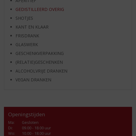
APERITIEF
GEDISTILLEERD OVERIG
SHOTJES
KANT EN KLAAR
FRISDRANK
GLASWERK
GESCHENKVERPAKKING
(RELATIE)GESCHENKEN
ALCOHOLVRIJE DRANKEN
VEGAN DRANKEN
Openingstijden
Ma
:
Gesloten
Di
:
09.00 - 18.00 uur
Wo
:
10.00 - 18.00 uur