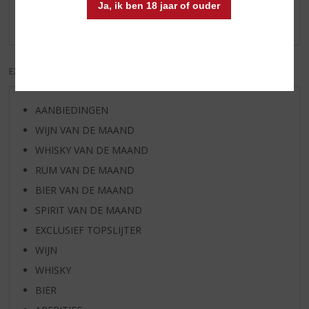
Het is echt m'n favoriete borrel, iedere vond voor het
Ja, ik ben 18 jaar of ouder
slapen gaan 2 glaasjes en u blijft gezond!
EXCL. BTW
INCL. BTW
AANBIEDINGEN
WIJN VAN DE MAAND
WHISKY VAN DE MAAND
RUM VAN DE MAAND
BIER VAN DE MAAND
SPIRIT VAN DE MAAND
EXCLUSIEF TOPSLIJTER
WIJN
WHISKY
BIER