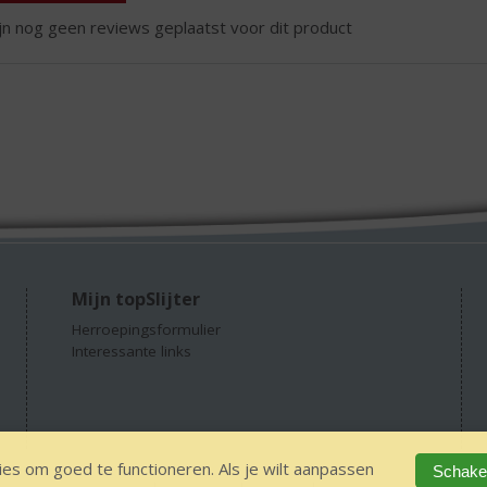
ijn nog geen reviews geplaatst voor dit product
Mijn topSlijter
Herroepingsformulier
Interessante links
es om goed te functioneren. Als je wilt aanpassen
Schakel