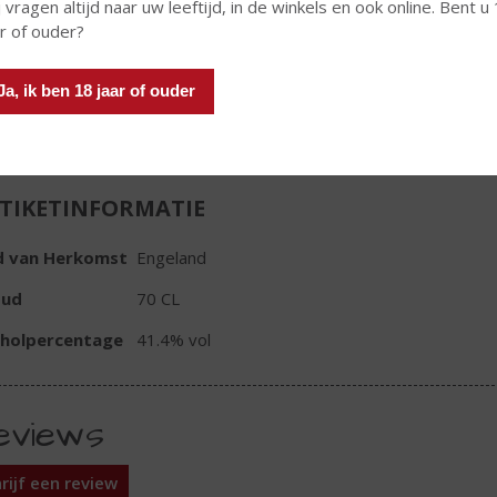
 vragen altijd naar uw leeftijd, in de winkels en ook online. Bent u
ar of ouder?
Fles
Ja, ik ben 18 jaar of ouder
TIKETINFORMATIE
d van Herkomst
Engeland
oud
70 CL
oholpercentage
41.4% vol
eviews
rijf een review