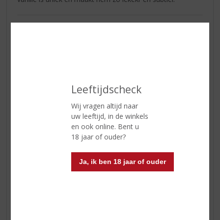
Floor
14-07-2022
(5,0
/
5)
Verassend lekker
Leeftijdscheck
Heerlijke vanille gin! Wat een unieke zoete smaak heeft
Wij vragen altijd naar
deze gin, ik ben fan!
uw leeftijd, in de winkels
en ook online. Bent u
18 jaar of ouder?
Denise
21-06-2022
Ja, ik ben 18 jaar of ouder
(5,0
/
5)
Aanrader!
Uitstekende smaak! Zeker aan te raden.