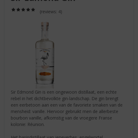
S
p
(5,0
(reviews: 4)
r
/
5)
i
n
g
n
a
a
r
d
e
n
a
v
Sir Edmond Gin is een ongewoon distillaat, een echte
i
rebel in het dichtbevolkte gin-landschap. De gin brengt
g
een eerbetoon aan een van de favoriete smaken van de
a
mensheid: vanille. Hiervoor gebruikt men de allerbeste
t
bourbon vanille, afkomstig van de vroegere Franse
i
kolonie: Réunion.
e
Het basisdistillaat van jeneverbes, engelwortel,