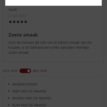
Sarah
31-05-2022
(5,0
/
5)
Zoete smaak
Voor de mensen die niet van de bittere smaak van Gin
houden, is Sir Edmond een echte aanrader! Heerlijke
zoete smaak.
EXCL. BTW
INCL. BTW
AANBIEDINGEN
WIJN VAN DE MAAND
WHISKY VAN DE MAAND
RUM VAN DE MAAND