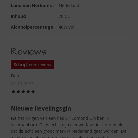
Land van Herkomst
Nederland
Inhoud
70 CL
Alcoholpercentage
40% vol
Reviews
Schrijf een review
Demi
02-10-2023
(5,0
/
5)
Nieuwe lievelingsgin
Na het krijgen van een fles Sir Edmond Gin ben ik
helemaal om. Dit is echt mijn nieuwe favoriet en ik denk
dat dit echt een groot merk in Nederland gaat worden. De
vanille is uniek en maakt hem zo lekekr en subtiel.