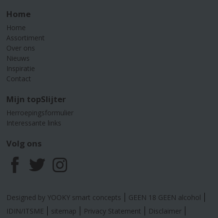
Home
Home
Assortiment
Over ons
Nieuws
Inspiratie
Contact
Mijn topSlijter
Herroepingsformulier
Interessante links
Volg ons
F
T
I
a
w
n
Designed by YOOKY smart concepts
GEEN 18 GEEN alcohol
c
i
s
IDIN/ITSME
sitemap
Privacy Statement
Disclaimer