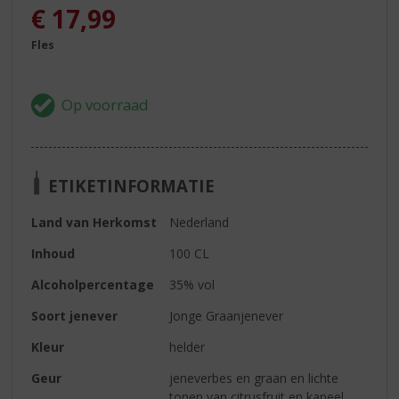
€
17,99
Fles
ETIKETINFORMATIE
Land van Herkomst
Nederland
Inhoud
100 CL
Alcoholpercentage
35% vol
Soort jenever
Jonge Graanjenever
Kleur
helder
Geur
jeneverbes en graan en lichte
tonen van citrusfruit en kaneel