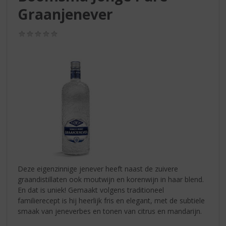
S
Graanjenever
p
r
i
(0,0
/
n
5)
g
n
a
a
r
d
e
n
a
v
i
Deze eigenzinnige jenever heeft naast de zuivere
g
graandistillaten ook moutwijn en korenwijn in haar blend.
a
En dat is uniek! Gemaakt volgens traditioneel
t
familierecept is hij heerlijk fris en elegant, met de subtiele
i
smaak van jeneverbes en tonen van citrus en mandarijn.
e