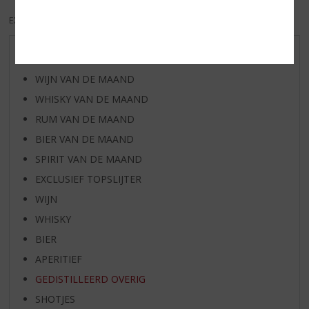
EXCL. BTW
INCL. BTW
AANBIEDINGEN
WIJN VAN DE MAAND
WHISKY VAN DE MAAND
RUM VAN DE MAAND
BIER VAN DE MAAND
SPIRIT VAN DE MAAND
EXCLUSIEF TOPSLIJTER
WIJN
WHISKY
BIER
APERITIEF
GEDISTILLEERD OVERIG
SHOTJES