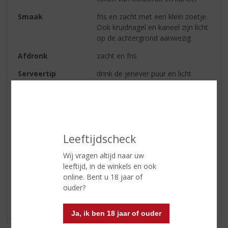
Smaak
fris en zacht met een klein zoetje.
Ook kruidnagel en kaneel zijn licht
op de achtergrond aanwezig
Afdronk
zacht en fris
Serveertip
drink de jenever puur en licht
gekoeld om de volle sensatie van
de verfijnde, natuurlijke smaak te
beleven. Ook is deze jenever de
perfecte basis voor iedere cocktail
waarin jenever verwerkt is.
Leeftijdscheck
Wij vragen altijd naar uw
Reviews
leeftijd, in de winkels en ook
online. Bent u 18 jaar of
ouder?
Schrijf een review
Er zijn nog geen reviews geplaatst voor dit product
Ja, ik ben 18 jaar of ouder