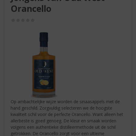
S
Orancello
p
r
i
(0,0
/
n
5)
g
n
a
a
r
d
e
n
a
v
i
Op ambachtelijke wijze worden de sinaasappels met de
g
hand geschild. Zorgvuldig selecteren we de hoogste
a
kwaliteit schil voor de perfecte Orancello. Want alleen het
t
allerbeste is goed genoeg. De kleur en smaak worden
i
volgens een authentieke distilleermethode uit de schil
e
getrokken. De Orancello zorgt voor een ultieme