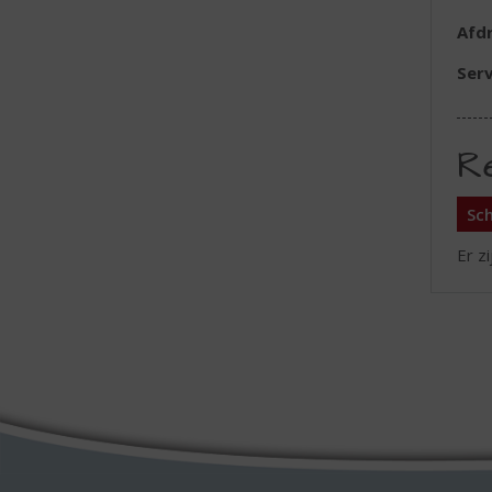
Afd
Serv
R
Sch
Er z