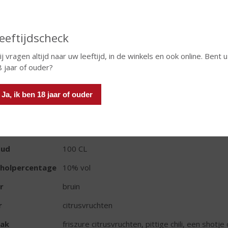
€
18,99
Fles
eeftijdscheck
j vragen altijd naar uw leeftijd, in de winkels en ook online. Bent u
 jaar of ouder?
Ja, ik ben 18 jaar of ouder
TIKETINFORMATIE
d van Herkomst
Nederland
oud
100 CL
oholpercentage
10% vol
r
bruin
r
citrusvruchten
ak
friszure citrusvruchten, pittige chili, een shotj