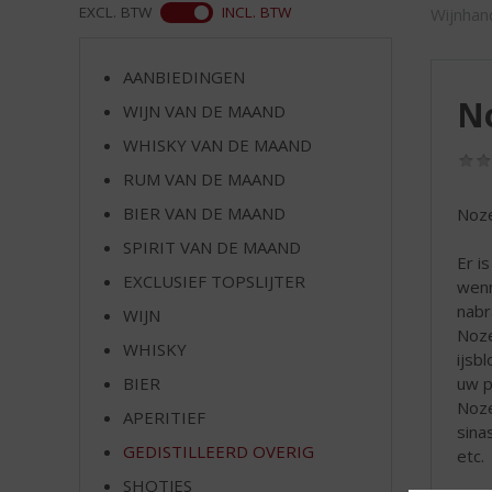
d
ASS
EXCL. BTW
INCL. BTW
Wijnhan
S
p
r
AANBIEDINGEN
i
N
WIJN VAN DE MAAND
n
WHISKY VAN DE MAAND
g
n
RUM VAN DE MAAND
a
BIER VAN DE MAAND
Noze
a
r
SPIRIT VAN DE MAAND
Er i
d
EXCLUSIEF TOPSLIJTER
wenn
e
nabr
WIJN
n
Noze
a
WHISKY
ijsb
v
BIER
uw p
i
Noze
g
APERITIEF
sina
a
GEDISTILLEERD OVERIG
etc.
t
SHOTJES
i