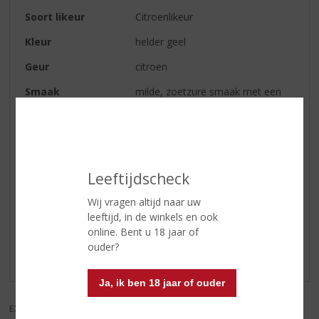
Soort likeur
Citroenlikeur
Kleur
helder geel
Geur
citroen
Smaak
milde, zoetzure smaak met een
overduidelijke smaak van
citroenen in een uitgelezen balans
Afdronk
zacht, plezierig en mild
Leeftijdscheck
Reviews
Wij vragen altijd naar uw
leeftijd, in de winkels en ook
online. Bent u 18 jaar of
Schrijf een review
ouder?
Er zijn nog geen reviews geplaatst voor dit product
Ja, ik ben 18 jaar of ouder
EXCL. BTW
INCL. BTW