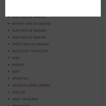
AANBIEDINGEN
WIJN VAN DE MAAND
WHISKY VAN DE MAAND
RUM VAN DE MAAND
BIER VAN DE MAAND
SPIRIT VAN DE MAAND
EXCLUSIEF TOPSLIJTER
WIJN
WHISKY
BIER
APERITIEF
GEDISTILLEERD OVERIG
SHOTJES
KANT EN KLAAR
FRISDRANK