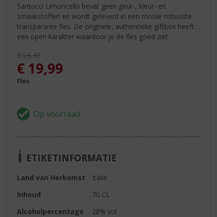
Santocci Limoncello bevat geen geur-, kleur- en
smaakstoffen en wordt geleverd in een mooie robuuste
transparante fles. De originele, authentieke giftbox heeft
een open karakter waardoor je de fles goed ziet.
Originele prijs was:
€
24,49
, Huidige prijs is:
€
19,99
Fles
ETIKETINFORMATIE
Land van Herkomst
Italië
Inhoud
70 CL
Alcoholpercentage
28% vol