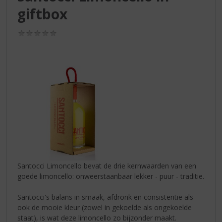
S
giftbox
p
r
i
(0,0
/
n
5)
g
n
a
a
r
d
e
n
a
v
i
Santocci Limoncello bevat de drie kernwaarden van een
g
goede limoncello: onweerstaanbaar lekker - puur - traditie.
a
t
Santocci's balans in smaak, afdronk en consistentie als
i
ook de mooie kleur (zowel in gekoelde als ongekoelde
e
staat), is wat deze limoncello zo bijzonder maakt.