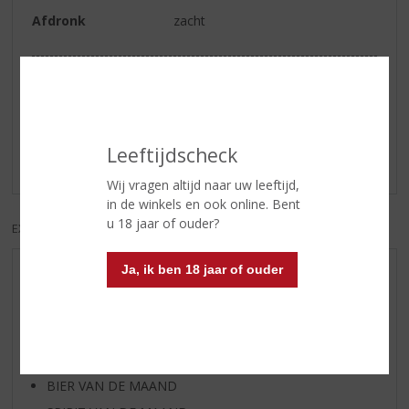
Afdronk
zacht
Reviews
Schrijf een review
Leeftijdscheck
Er zijn nog geen reviews geplaatst voor dit product
Wij vragen altijd naar uw leeftijd,
in de winkels en ook online. Bent
u 18 jaar of ouder?
EXCL. BTW
INCL. BTW
Ja, ik ben 18 jaar of ouder
AANBIEDINGEN
WIJN VAN DE MAAND
WHISKY VAN DE MAAND
RUM VAN DE MAAND
BIER VAN DE MAAND