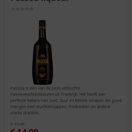
S
p
(0,0
r
/
5)
i
n
g
n
a
a
r
d
e
n
a
v
Passoa is een van de best verkochte
i
Passievruchtenlikeuren uit Frankrijk. Het heeft een
g
perfecte balans van zoet, zuur en bittere smaken die goed
a
mengen met vruchtensappen, frisdranken en andere
t
sterke dranken.
i
Originele prijs was:
€
17,49
e
, Huidige prijs is: