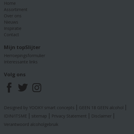
Home
Assortiment
Over ons
Nieuws
Inspiratie
Contact
Mijn topSlijter
Herroepingsformulier
Interessante links
Volg ons
F
T
I
a
w
n
Designed by YOOKY smart concepts
GEEN 18 GEEN alcohol
c
i
s
IDIN/ITSME
sitemap
Privacy Statement
Disclaimer
Verantwoord alcoholgebruik
e
t
t