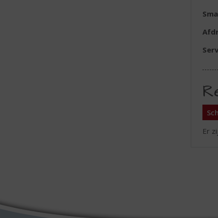
Sma
Afd
Serv
R
Sch
Er z