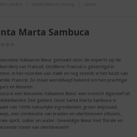
ORTIMENT
del London
Gedistilleerd Overig
Likeur
anta Marta Sambuca
(0,0
/
5)
klassieke Italiaanse likeur gemaakt door de experts op de
lleerderij van Francoli. Distillerie Francoli is gevestigd in
me, in het noorden van Italië en nog steeds in het bezit van
amilie Francoli. Ze staan wereldwijd bekend om hen prachtige
pa’s en likeuren.
uca is een klassieke Italiaanse likeur: een iconisch digestief uit
Middellandse Zee gebied. Deze Santa Marta Sambuca is
akt van 100% natuurlijke ingrediënten: groen anijszaad,
anijs, een combinatie van kruiden en vlierbloesem infusies,
rale spirit, suiker en water. Geweldige likeur met florale en
assende tonen van vlierbloesem!