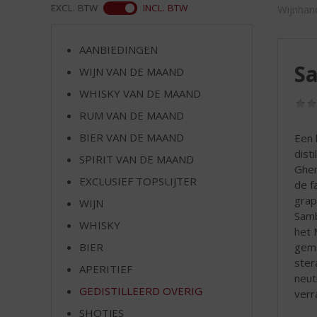
d
ASS
EXCL. BTW
INCL. BTW
Wijnhan
S
p
r
AANBIEDINGEN
i
S
WIJN VAN DE MAAND
n
WHISKY VAN DE MAAND
g
n
RUM VAN DE MAAND
a
BIER VAN DE MAAND
Een 
a
disti
r
SPIRIT VAN DE MAAND
Ghem
d
EXCLUSIEF TOPSLIJTER
de f
e
grap
WIJN
n
Samb
a
WHISKY
het 
v
gema
BIER
i
ster
g
APERITIEF
neut
a
GEDISTILLEERD OVERIG
verr
t
SHOTJES
i