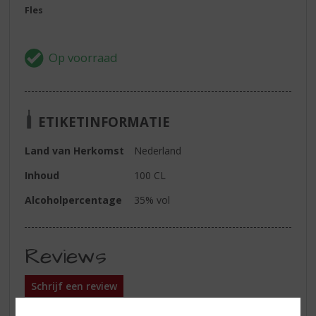
Fles
ETIKETINFORMATIE
Land van Herkomst
Nederland
Inhoud
100 CL
Alcoholpercentage
35% vol
Reviews
Schrijf een review
Er zijn nog geen reviews geplaatst voor dit product