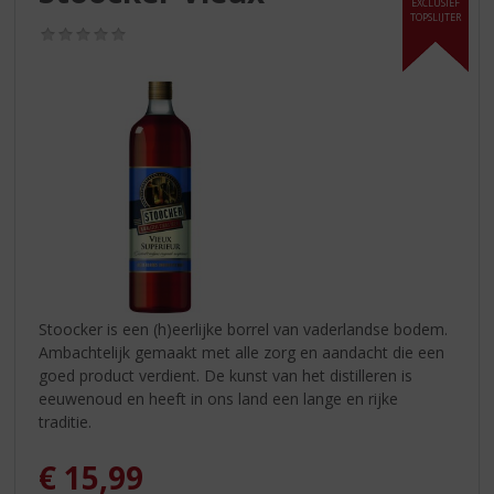
S
EXCLUSIEF
TOPSLIJTER
p
(0,0
r
/
5)
i
n
g
n
a
a
r
d
e
n
a
v
Stoocker is een (h)eerlijke borrel van vaderlandse bodem.
i
Ambachtelijk gemaakt met alle zorg en aandacht die een
g
goed product verdient. De kunst van het distilleren is
a
eeuwenoud en heeft in ons land een lange en rijke
t
traditie.
i
e
€
15,99