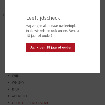
EXCL. BTW
INCL. BTW
Leeftijdscheck
Wij vragen altijd naar uw leeftijd,
AANBIEDINGEN
in de winkels en ook online. Bent u
WIJN VAN DE MAAND
18 jaar of ouder?
WHISKY VAN DE MAAND
Ja, ik ben 18 jaar of ouder
RUM VAN DE MAAND
BIER VAN DE MAAND
SPIRIT VAN DE MAAND
EXCLUSIEF TOPSLIJTER
WIJN
WHISKY
BIER
APERITIEF
GEDISTILLEERD OVERIG