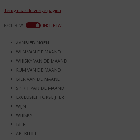
S
p
Terug naar de vorige pagina
r
i
EXCL. BTW
INCL. BTW
n
g
n
AANBIEDINGEN
a
WIJN VAN DE MAAND
a
r
WHISKY VAN DE MAAND
d
RUM VAN DE MAAND
e
BIER VAN DE MAAND
n
a
SPIRIT VAN DE MAAND
v
EXCLUSIEF TOPSLIJTER
i
g
WIJN
a
WHISKY
t
BIER
i
e
APERITIEF