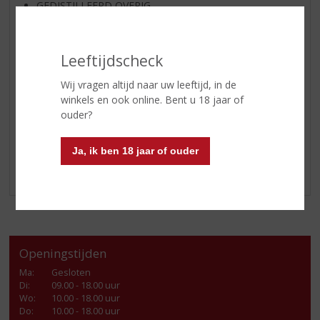
GEDISTILLEERD OVERIG
SHOTJES
KANT EN KLAAR
Leeftijdscheck
FRISDRANK
Wij vragen altijd naar uw leeftijd, in de
GLASWERK
winkels en ook online. Bent u 18 jaar of
GESCHENKVERPAKKING
ouder?
(RELATIE)GESCHENKEN
ALCOHOLVRIJE DRANKEN
Ja, ik ben 18 jaar of ouder
VEGAN DRANKEN
Openingstijden
Ma
:
Gesloten
Di
:
09.00 - 18.00 uur
Wo
:
10.00 - 18.00 uur
Do
:
10.00 - 18.00 uur