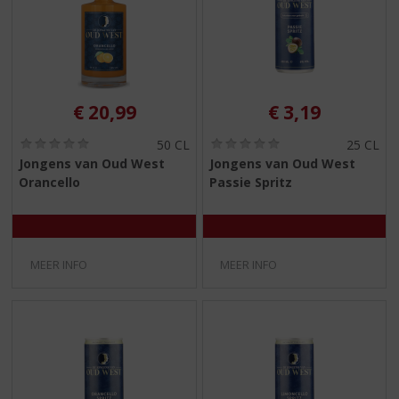
€
20,99
€
3,19
(
(
50 CL
25 CL
0
0
Jongens van Oud West
Jongens van Oud West
,
,
Orancello
Passie Spritz
0
0
/
/
5
5
)
)
MEER INFO
MEER INFO