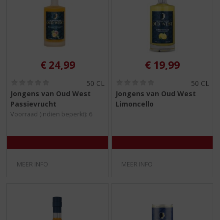
S
p
r
i
n
g
€
24,99
€
19,99
n
a
(
(
50 CL
50 CL
a
0
0
Jongens van Oud West
Jongens van Oud West
r
,
,
Passievrucht
Limoncello
d
0
0
/
/
e
Voorraad (indien beperkt): 6
5
5
n
)
)
a
v
i
MEER INFO
MEER INFO
g
a
t
i
e