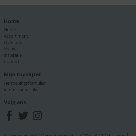
Home
Home
Assortiment
Over ons
Nieuws
Inspiratie
Contact
Mijn topSlijter
Herroepingsformulier
Interessante links
Volg ons
F
T
I
a
w
n
Designed by YOOKY smart concepts
GEEN 18 GEEN alcohol