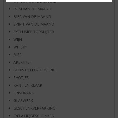
WHISKY VAN DE MAAND
RUM VAN DE MAAND
BIER VAN DE MAAND
SPIRIT VAN DE MAAND
EXCLUSIEF TOPSLIJTER
WIJN
WHISKY
BIER
APERITIEF
GEDISTILLEERD OVERIG
SHOTJES
KANT EN KLAAR
FRISDRANK
GLASWERK
GESCHENKVERPAKKING
(RELATIE)GESCHENKEN